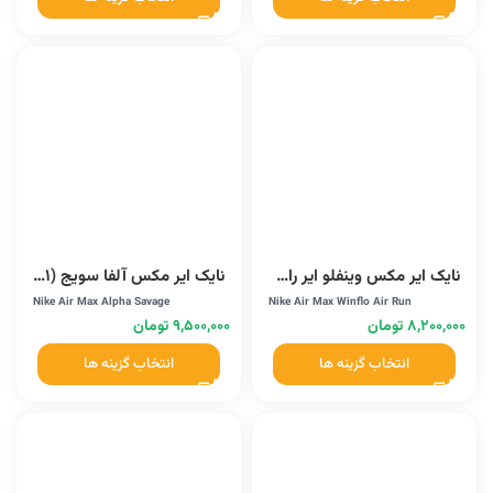
نایک ایر مکس وینفلو ایر ران (FV5285-408)
نایک ایر مکس آلفا سویج (AT3378-001)
Nike Air Max Alpha Savage
Nike Air Max Winflo Air Run
۸,۲۰۰,۰۰۰
تومان
۹,۵۰۰,۰۰۰
تومان
انتخاب گزینه ها
انتخاب گزینه ها