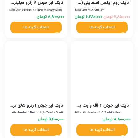
نایک زوم ایکس اسمایلی (CK4318008W)
نایک ایر جردن 4 رترو میلیتری بلو (308497-105)
Nike Air Jordan 4 Retro Military Blue
Nike Zoom X Smiley
۶,۲۸۰,۰۰۰
تومان
۸,۸۰۰,۰۰۰
تومان
۷,۸۵۰,۰۰۰
تومان
انتخاب گزینه ها
انتخاب گزینه ها
نایک ایر جردن 4 آف وایت برد (AQ9129-412)
نایک ایر جردن 1 رترو های تراویس اسکات (CD4487-100)
Nike Air Jordan 1 Retro High Travis Scott
Nike Air Jordan 4 Off white Bred
۸,۸۰۰,۰۰۰
تومان
۹,۴۰۰,۰۰۰
تومان
انتخاب گزینه ها
انتخاب گزینه ها