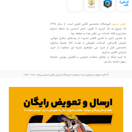
کتونی استور
، فروشگاه تخصصی آنلاین کتونی است. از سال 1398
که شروع به کار کردیم تا اکنون، اصل اساسی ما حفظ احترام
مشتری و ارائه خدمات بی نظیر بوده و خواهد بود.
به همین دلیل با تامین کفش اسپرت از برندهای مطرح جهانی،
فروش اقساطی، ضمانت تعویض و عودت کالا همراه مشاوره
تخصصی قبل از خرید می خواهیم تجربه ای متفاوت از خرید
اینترنتی کفش بسازیم.
به امید اینکه در ارتقای سلامت عمومی و افزایش پویایی جامعه
سهم داشته باشیم.
© کلیه حقوق و محتوای سایت متعلق به فروشگاه اینترنتی کتونی استور می‌باشد. 2018 – 2025