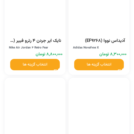
آدیداس نووا (EF9268)
نایک ایر جردن 4 رترو فییر (626969-030)
Nike Air Jordan 4 Retro Fear
Adidas Novafvse X
۸,۳۰۰,۰۰۰
تومان
۸,۸۰۰,۰۰۰
تومان
انتخاب گزینه ها
انتخاب گزینه ها