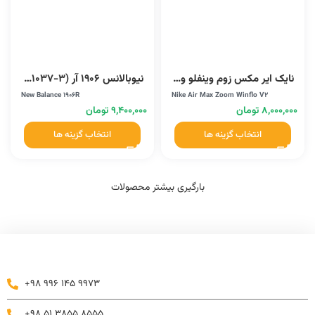
نایک ایر مکس زوم وینفلو وی 2 (DA9836010)
نیوبالانس 1906 آر (F2211037-3)
New Balance 1906R
Nike Air Max Zoom Winflo V2
۸,۰۰۰,۰۰۰
تومان
۹,۴۰۰,۰۰۰
تومان
انتخاب گزینه ها
انتخاب گزینه ها
بارگیری بیشتر محصولات
+98 996 145 9973
+98 51 3855 8555