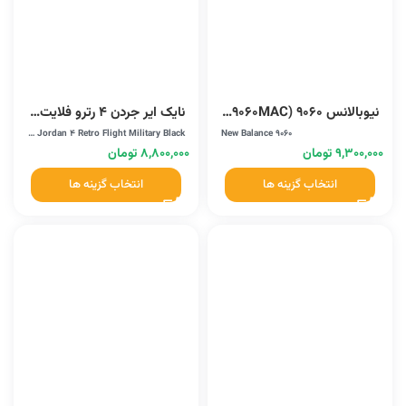
نیوبالانس 9060 (U9060MAC)
نایک ایر جردن 4 رترو فلایت میلتری بلک (DH6927-111)
Nike Air Jordan 4 Retro Flight Military Black
New Balance 9060
۹,۳۰۰,۰۰۰
تومان
۸,۸۰۰,۰۰۰
تومان
انتخاب گزینه ها
انتخاب گزینه ها