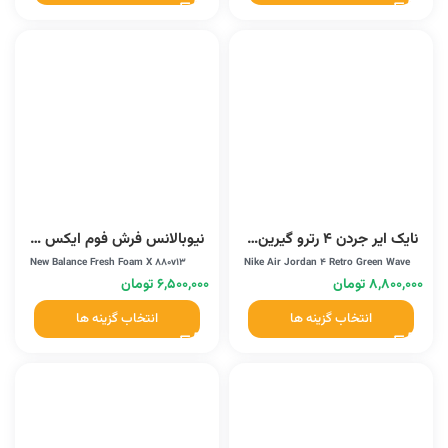
نایک ایر جردن 4 رترو گیرین ویو (308497-060)
نیوبالانس فرش فوم ایکس 880 وی 13 (M880W13)
New Balance Fresh Foam X 880v13
Nike Air Jordan 4 Retro Green Wave
۸,۸۰۰,۰۰۰
تومان
۶,۵۰۰,۰۰۰
تومان
انتخاب گزینه ها
انتخاب گزینه ها