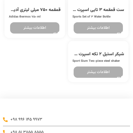
ست قمقمه 3 تایی اسپرت (BWS-283)
قمقمه 750 میلی لیتری آدیداس (YY372)
Adidas thermos 750 ml
Sports Set of 3 Water Bottle
اطلاعات بیشتر
اطلاعات بیشتر
شیکر استیل 2 تکه اسپرت سیوم (MK40)
Sport Sium Two-piece steel shaker
اطلاعات بیشتر
+98 996 145 9973
+98 51 3855 8555