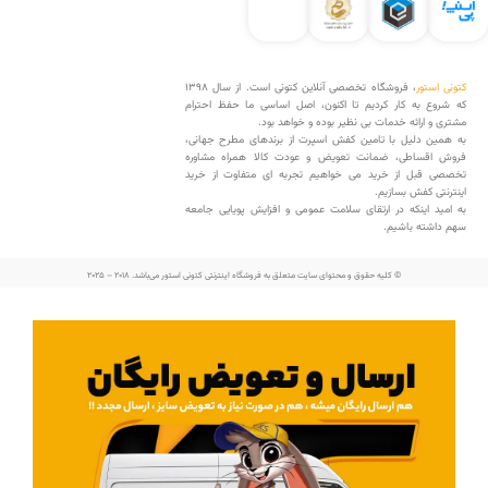
کتونی استور
، فروشگاه تخصصی آنلاین کتونی است. از سال 1398
که شروع به کار کردیم تا اکنون، اصل اساسی ما حفظ احترام
مشتری و ارائه خدمات بی نظیر بوده و خواهد بود.
به همین دلیل با تامین کفش اسپرت از برندهای مطرح جهانی،
فروش اقساطی، ضمانت تعویض و عودت کالا همراه مشاوره
تخصصی قبل از خرید می خواهیم تجربه ای متفاوت از خرید
اینترنتی کفش بسازیم.
به امید اینکه در ارتقای سلامت عمومی و افزایش پویایی جامعه
سهم داشته باشیم.
© کلیه حقوق و محتوای سایت متعلق به فروشگاه اینترنتی کتونی استور می‌باشد. 2018 – 2025