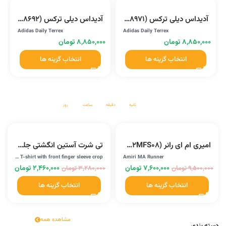
آدیداس دیلی ترکس (D68971)
آدیداس دیلی ترکس (D68692)
Adidas Daily Terrex
Adidas Daily Terrex
۸,۸۵۰,۰۰۰
تومان
۸,۸۵۰,۰۰۰
تومان
انتخاب گزینه ها
انتخاب گزینه ها
مشاهده همه
ثانیه
دقیقه
ساعت
روز
امیری ام ای رانر (PS22MFS08)
تی شرت آستین انگشتی جلو کراپ آدیداس (08)
Adidas T-shirt with front finger sleeve crop
Amiri MA Runner
۷,۶۰۰,۰۰۰
تومان
۲,۴۶۰,۰۰۰
تومان
۹,۵۰۰,۰۰۰
تومان
۳,۲۸۰,۰۰۰
تومان
انتخاب گزینه ها
انتخاب گزینه ها
مشاهده همه