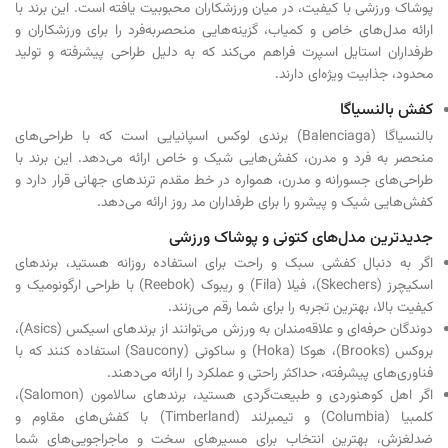
پوشاک ورزشی با کیفیت، در میان ورزشکاران محبوبیت یافته است. این برند با
ارائه مدل‌های خاص و کمیاب، گزینه‌هایی منحصربه‌فرد را برای ورزشکاران و
طرفداران استایل اسپرت فراهم می‌کند که به دلیل طراحی پیشرفته و تولید
محدود، جذابیت ویژه‌ای دارند.
کفش بالنسیاگا
بالنسیاگا (Balenciaga) برندی لوکس اسپانیایی است که با طراحی‌های
منحصر به فرد و مدرن، کفش‌هایی شیک و خاص ارائه می‌دهد. این برند با
طراحی‌های جسورانه و مدرن، همواره در خط مقدم ترندهای جهانی قرار دارد و
کفش‌هایی شیک و پیشرو را برای طرفداران مد روز ارائه می‌دهد.
جدیدترین مدل‌های کتونی و پوشاک ورزشی
اگر به دنبال کفشی سبک و راحت برای استفاده روزانه هستید، برندهای
اسکیچرز (Skechers)، فیلا (Fila) و ریبوک (Reebok) با طراحی ارگونومیک و
کیفیت بالا، بهترین تجربه را برای شما رقم می‌زنند.
دوندگان حرفه‌ای و علاقه‌مندان به ورزش می‌توانند از برندهای اسیکس (Asics)،
بروکس (Brooks)، هوکا (Hoka) و ساکونی (Saucony) استفاده کنند که با
فناوری‌های پیشرفته، حداکثر راحتی و عملکرد را ارائه می‌دهند.
اگر اهل کوهنوردی و طبیعت‌گردی هستید، برندهای سالامون (Salomon)،
کلمبیا (Columbia) و تیمبرلند (Timberland) با کفش‌های مقاوم و
ضدلغزش، بهترین انتخاب برای مسیرهای سخت و ماجراجویی‌های شما