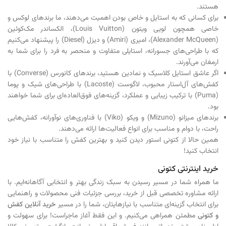
هستند.
برای کسانی که به استایل و خاص بودن اهمیت می‌دهند، ما برندهای لوکس و
خاصی همچون لویی ویتون (Louis Vuitton)، الکساندر مک‌کوئین
(Alexander McQueen)، امیری (Amiri) و دیزل (Diesel) را پیشنهاد می‌کنیم
که با طراحی‌های جسورانه، استایلی متفاوت و منحصر به فرد را برای شما به
ارمغان می‌آورند.
اگر عاشق استایل کلاسیک و نمادین هستید، برندهای کانورس (Converse) با
کفش‌های آل‌استار محبوب، لاگوست (Lacoste) با طراحی‌های شیک و پوما
(Puma) با ترکیب زیبایی و عملکرد، گزینه‌های فوق‌العاده‌ای برای شما خواهند
بود.
برندهای میزانو (Mizuno) و ویکو (Viko) با فناوری‌های نوآورانه، کفش‌هایی
راحت، با دوام و مناسب برای انواع فعالیت‌ها ارائه می‌دهند.
همین حالا از کتونی استور دیدن کنید و بهترین کفش را متناسب با نیاز خود
انتخاب کنید!
خرید اینترنتی کتونی
ما همراه شما در مسیر رسیدن به سبک زندگی بهتر و انتخابی آگاهانه‌ایم. با
ارائه مشاوره تخصصی قبل از خرید، بررسی جزئیات فنی محصولات و راهنمایی
برای انتخاب گزینه‌ای متناسب با نیازهایتان، شما را در مسیر
خرید
آنلاین کفش
و کتونی
مطمئن همراهی می‌کنیم. و این فقط آغاز ماجراست! برای سهولت و