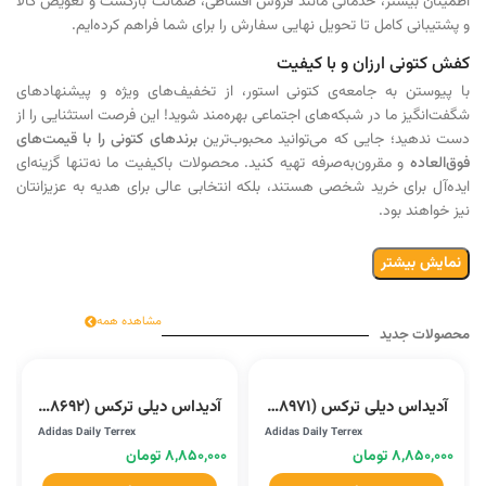
اطمینان بیشتر، خدماتی مانند فروش اقساطی، ضمانت بازگشت و تعویض کالا
و پشتیبانی کامل تا تحویل نهایی سفارش را برای شما فراهم کرده‌ایم.
کفش کتونی ارزان و با کیفیت
با پیوستن به جامعه‌ی کتونی استور، از تخفیف‌های ویژه و پیشنهادهای
شگفت‌انگیز ما در شبکه‌های اجتماعی بهره‌مند شوید! این فرصت استثنایی را از
دست ندهید؛ جایی که می‌توانید محبوب‌ترین
برندهای کتونی را با قیمت‌های
فوق‌العاده
و مقرون‌به‌صرفه تهیه کنید. محصولات باکیفیت ما نه‌تنها گزینه‌ای
ایده‌آل برای خرید شخصی هستند، بلکه انتخابی عالی برای هدیه به عزیزانتان
نیز خواهند بود.
نمایش بیشتر
مشاهده همه
محصولات جدید
آدیداس دیلی ترکس (D68971)
آدیداس دیلی ترکس (D68692)
Adidas Daily Terrex
Adidas Daily Terrex
۸,۸۵۰,۰۰۰
تومان
۸,۸۵۰,۰۰۰
تومان