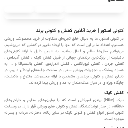
دسته بندی
کتونی
لباس
لباس
ورزشی
ورزشی
مردانه و پسرانه ، زنانه و دخترانه
کتونی استور | خرید آنلاین کفش و کتونی برند
تجهیزات ورزشی
زنانه
مردانه
کوهنوردی و کمپینگ ، لوازم جانبی
در کتونی استور، ما به دنبال خلق تجربه‌ای متفاوت از خرید محصولات ورزشی
هستیم. اعتقاد ما بر این است که تنها با ایجاد تغییر در کفشی که می‌پوشیم،
می‌توانیم سال‌ها سالم و فعال بمانیم. به همین دلیل با ارائه کتونی‌های
باکیفیت از بزرگ‌ترین برندهای جهانی از قبیل
کفش نایک
،
کفش آدیداس
،
کفش جردن
،
کفش نیوبالانس
،
کفش آندرآرمور
،
کفش بالنسیاگا
و ... به
همراه پوشاک و تجهیزات ورزشی سعی در ساخت جامعه‌ای ایده‌آل داریم. در
دنیای کفش و کتونی، برندهای متعددی با ارائه محصولات متنوع و باکیفیت،
جایگاه ویژه‌ای در میان علاقه‌مندان به مد و ورزش پیدا کرده‌اند.
کفش نایک
نایک (Nike) برندی آمریکایی است که با نوآوری‌های مداوم و طراحی‌های
خلاقانه، در صدر تولیدکنندگان کفش‌ و کتونی های ورزشی قرار دارد. در وبسایت
کتونی استور انواع کفش و کتونی نایک در سایز زنانه، دخترانه، مردانه و پسرانه
موجود است.