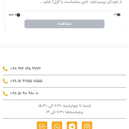
از خودتان پرسیده‌اید: «این سامباست یا گزل؟ شاید...
ا
43
15 دقیقه
مشاهده
+98 996 145 9973
+98 51 3855 8555
+98 51 910 980 10
شنبه تا چهارشنبه 7:30 الی 15:30
پنجشنبه‌ها 7:30 الی 14