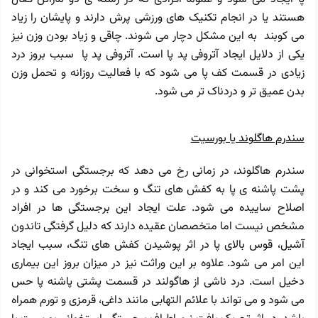
هستند یا در انجام تکنیک های ورزشی پرش دارند و پایشان را زیاد
می کوبند به این مشکل دچار می شوند. چاقی و زیاد بودن وزن نیز
یکی از دلایل ایجاد آتروفی پد پا است. آتروفی پد پا سبب بروز درد
زیادی در قسمت کف پا می شود که با فعالیت روزانه و تحمل وزن
بدن عمیق تر و دردناک تر می شود.
سندرم‌ هاگلوند یا بورسیت
سندرم‌ هاگلوند، در زمانی رخ می دهد که برجستگی استخوانی در
پشت پاشنه ی پا به کفش های تنگ و سخت برخورد می کند و در
اصلاح ساییده می شود. علت ایجاد این برجستگی ها در افراد
مشخص نیست اما متخصصان عقیده دارند که دلیل گرفتگی تاندون
آشیل، قوس بالای پا در اثر پوشیدن کفش های تنگ، سبب ایجاد
این امر می شود. علاوه بر این وراثت نیز در میزان بروز این بیماری
دخیل است. درد ناشی از هاگولند در قسمت پشتی پاشنه پا حس
می شود و می تواند با علائم التهابی مانند داغی، قرمزی و تورم همراه