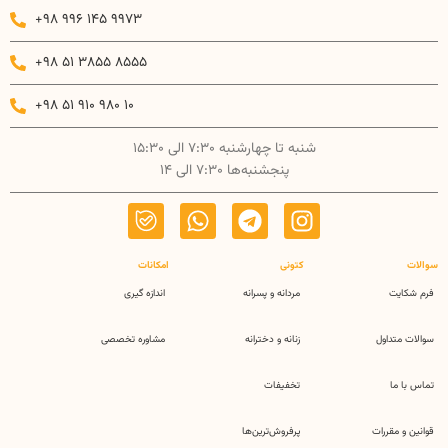
+98 996 145 9973
+98 51 3855 8555
+98 51 910 980 10
شنبه تا چهارشنبه 7:30 الی 15:30
پنجشنبه‌ها 7:30 الی 14
سوالات
کتونی
امکانات
فرم شکایت
مردانه و پسرانه
اندازه گیری
سوالات متداول
زنانه و دخترانه
مشاوره تخصصی
تماس با ما
تخفیفات
قوانین و مقررات
پرفروش‌ترین‌ها