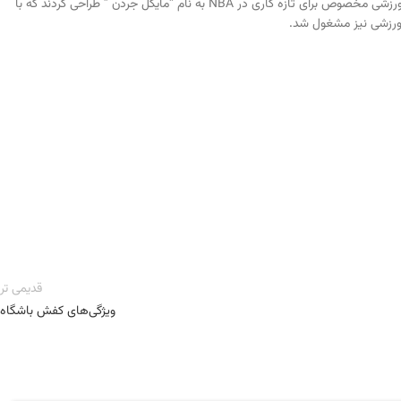
!” یا (‘Just Do It’) خیلی زود بین خانواده های آمریکایی شناخته شد. در سال 1985 طراحان نایک یک کفش ورزشی مخصوص برای تازه کاری در NBA به نام “مایکل جردن ” طراحی کردند که با
 ورزشی نیز مشغول شد.
قدیمی تر
ویژگی‌های کفش باشگاه