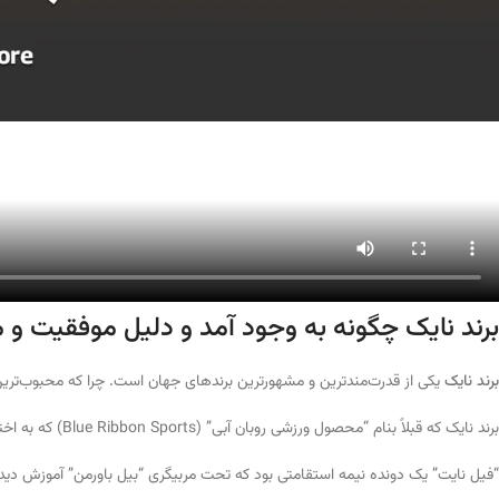
برند نایک چگونه به وجود آمد و دلیل موفقیت و 
برند نایک
یکی از قدرت‌مندترین و مشهورترین برندهای جهان است. چرا که محبوب‌ترین و ب
برند نایک که قبلاً بنام “محصول ورزشی روبان آبی” (Blue Ribbon Sports) که به اختصار ” RBS ” نامیده می‌شد در سال 1964 توسط “فیل نایت” و “بیل باورمن” تاسیس گردید.
“فیل نایت” یک دونده نیمه استقامتی بود که تحت مربیگری “بیل باورمن” آموزش دیده