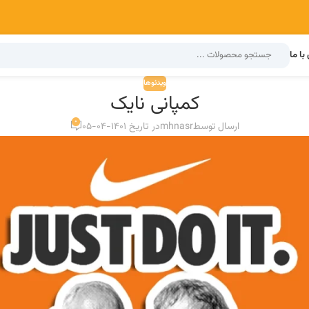
با ما
ویدئوها
کمپانی نایک
0
ارسال توسط
mhnasr
در تاریخ 1401-04-05