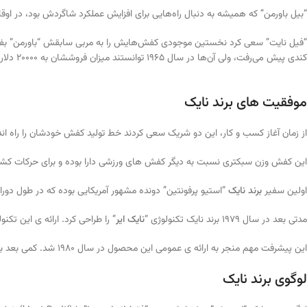
“بیل باورمن” که همیشه به دنبال راه‌هایی برای افزایش عملکرد شاگردش بود، در او
“فیل نایت” سعی کرد نخستین موجودی کفش‌هایش را به مربی سابقش “باورمن” بفروشد، 
کندی پیش می‌رفت، ولی آن‌ها در سال 1965 توانستند میزان فروششان به 20000 دلار رسید.
موفقیت های برند نایک
از زمان آغاز کسب و کار، این دو شریک سعی کردند خط تولید کفش خودشان را راه اندازی کنند. پس از سال ها تلاش در
این کفش وزن سبکتری نسبت به دیگر کفش های ورزشی دارا بوده و برای حرکات کششی در قسمت 
اولین سفیر
برند نایک
“استیو پرفونتین” دونده مشهور آمریکایی بوده که در طول دوران کالج خود یعنی از سال 1969 تا 1972 توانست هفت رکورد آم
مدتی بعد در سال 1979 برند نایک تکنولوژی “
نایک ایر
” را طراحی کرد. ارائه ی این ت
این پیشرفت مهم منجر به ارائه ی عمومی این محصول در سال 1980 شد. کمی بعد برند نایک میان رشته های ورزشی بسیار محبوب شد و در سال 1982 توانست به تولید کننده شماره یک کفش ورزشی در آمریکا تبدیل شود.
لوگوی برند نایک