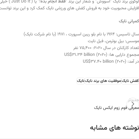
لوگوی برند نایک “اسووش” و شعار این برند “
فقط انجام بده
افزایش محبوبیت خود به فروش کفش های ورزشی نایک کمک کرد و این برند توانست ب
کمپانی نایک
سال تاسیس: ۱۹۶۴ با نام بلو ریبن اسپورت ، ۱۹۷۱ (با نام شرکت نایک)
موسس: بیل بوئرمن، فیل نایت
تعداد کارکنان در سال 2020: 75,400 نفر
مجموع دارایی ها: US$31.34 billion (2020)
در آمد: US$37.40 billion (2020)
کفش نایک
موفقیت های برند نایک
نایک
جدیدتر
معرفی فوم زوم ایکس نایک
نوشته های مشابه