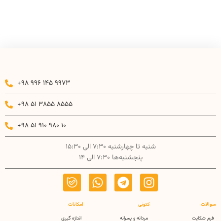
+98 996 145 9973
+98 51 3855 8555
+98 51 910 980 10
شنبه تا چهارشنبه 7:30 الی 15:30
پنجشنبه‌ها 7:30 الی 14
سوالات
کتونی
امکانات
فرم شکایت
مردانه و پسرانه
اندازه گیری