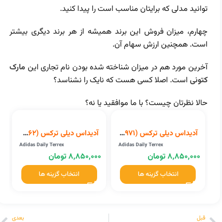
توانید مدلی که برایتان مناسب است را پیدا کنید.
چهارم، میزان فروش این برند همیشه از هر برند دیگری بیشتر
است. همچنین ارزش سهام آن.
آخرین مورد هم در میزان شناخته شده بودن نام تجاری این
مارک
کتونی
است. اصلا کسی هست که نایک را نشناسد؟
حالا نظرتان چیست؟ با ما موافقید یا نه؟
آدیداس دیلی ترکس (D68971)
آدیداس دیلی ترکس (D68962)
Adidas Daily Terrex
Adidas Daily Terrex
۸,۸۵۰,۰۰۰
تومان
۸,۸۵۰,۰۰۰
تومان
۰
انتخاب گزینه ها
انتخاب گزینه ها
قبل
بعدی