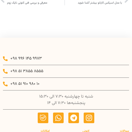
با مدل اسیکس کایانو بیشتر آشنا شوید
معرفی و بررسی فنی کتونی نایک زوم
+98 996 145 9973
+98 51 3855 8555
+98 51 910 980 10
شنبه تا چهارشنبه 7:30 الی 15:30
پنجشنبه‌ها 7:30 الی 14
سوالات
کتونی
امکانات