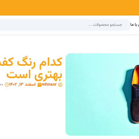
با ما
کدام رنگ کف
بهتری است
mhnasr
اسفند 13, 1402
00