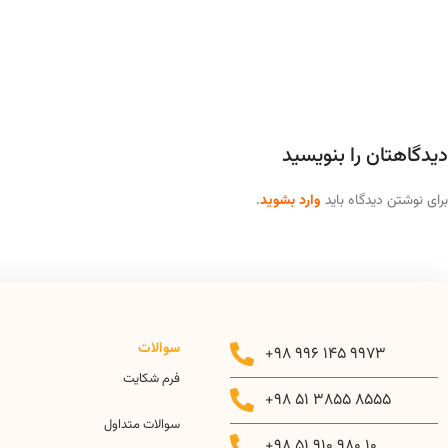
دیدگاهتان را بنویسید
برای نوشتن دیدگاه باید
وارد بشوید
.
سوالات
+98 996 145 9973
فرم شکایت
+98 51 3855 8555
سوالات متداول
+98 51 910 980 10