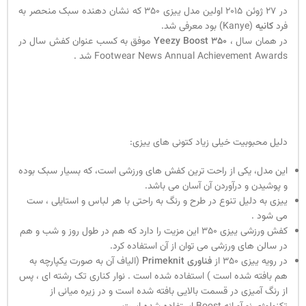
در ۲۷ ژوئن ۲۰۱۵ اولین مدل ییزی ۳۵۰ که نشان دهنده سبک منحصر به
فرد
کانیه
(Kanye) بود معرفی شد.
در همان سال ،
Yeezy Boost 350
موفق به کسب عنوان کفش سال در
Footwear News Annual Achievement Awards شد .
دلیل محبوبیت خیلی زیاد کتونی های ییزی:
این مدل، یکی از راحت ترین کفش های ورزشی است، که بسیار سبک بوده
و پوشیدن و درآوردن آن آسان می باشد.
ییزی به دلیل تنوع در طرح و رنگ به راحتی با هر لباس و استایلی ، ست
می شود .
کفش ورزشی ییزی ۳۵۰ این مزیت را دارد که هم در طول روز و شب و هم
در سالن های ورزشی می توان از آن استفاده کرد.
در رویه ییزی ۳۵۰ از
فناوری Primeknit
(الیاف آن به صورت یکپارچه به
هم بافته شده است ) استفاده شده است . نوار کناری تک رشته ای ، پس
از رنگ آمیزی در قسمت بالایی بافته شده است و در زیره میانی از