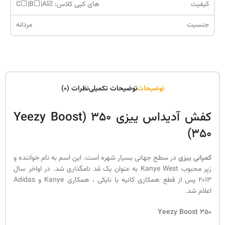
کیفیت
های کپی کلاس: ☑️C⬜️|B⬜️|A
جنسیت
مردانه
توضیحات
توضیحات تکمیلی
نظرات (0)
کفش آدیداس ییزی 350 (Yeezy Boost
350)
کمپانی ییزی
در سطح جهانی بسیار شهره است. این اسم به نام خواننده و
رَپِر محبوب Kanye West به عنوان یک مُد نامگذاری شد. در اواخر سال
۲۰۱۳ پس از قطع همکاری کانیه با نایکی ، همکاری Kanye و Adidas
اعلام شد.
Yeezy Boost 350