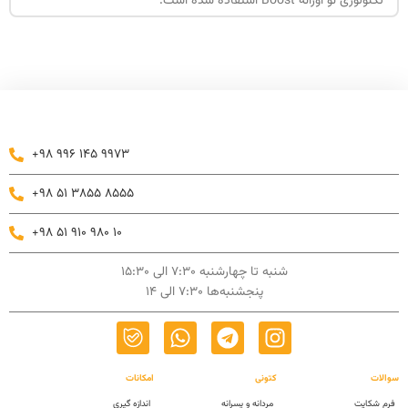
تکنولوژی نو آورانه Boost استفاده شده است.
+98 996 145 9973
+98 51 3855 8555
+98 51 910 980 10
شنبه تا چهارشنبه 7:30 الی 15:30
پنجشنبه‌ها 7:30 الی 14
سوالات
کتونی
امکانات
فرم شکایت
مردانه و پسرانه
اندازه گیری