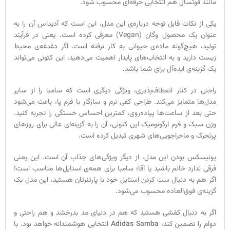
مانند فوتسال هم انتخابی حرفه‌ای محسوب شود.
یکی از نکات قابل توجه درباره‌ی این مدل، این است که آدیداس آن را به
عنوان یک محصول وگان (Vegan) معرفی کرده است. یعنی در فرآیند
تولید، هیچ‌گونه ماده‌ی حیوانی به کار نرفته است. اگر دغدغه‌ی محیط
زیست دارید و به انتخاب‌های پایدار اهمیت می‌دهید، این کتونی می‌تواند
یک گزینه‌ی ایده‌آل برای شما باشد.
راحتی در کنار انعطاف‌پذیری، ویژگی دیگری است که سامبا را از سایر
مدل‌ها متمایز می‌کند. طراحی کفی نرم و سازگار با فرم پا، باعث می‌شود
حتی بعد از ساعت‌ها پیاده‌روی، کمترین احساس خستگی را تجربه کنید.
وزن سبک و فرم ارگونومیک این کتونی، آن را به گزینه‌ای عالی برای روزهای
پرتحرک و ماجراجویی‌های شهری تبدیل کرده است.
یونیسکس بودن این مدل، از دیگر ویژگی‌های جذاب آن است. این یعنی
فرقی ندارد خانم باشید یا آقا؛ سامبا برای همه‌ی استایل‌ها مناسب است!
اگر هم به دنبال ست کردن استایل خود با پارتنرتان هستید، این مدل یک
گزینه‌ی فوق‌العاده محسوب می‌شود.
اگر به دنبال کفشی هستید که هم در دنیای مد بدرخشد و هم راحتی و
دوام را تضمین کند،
Adidas Samba
انتخابی هوشمندانه خواهد بود. با