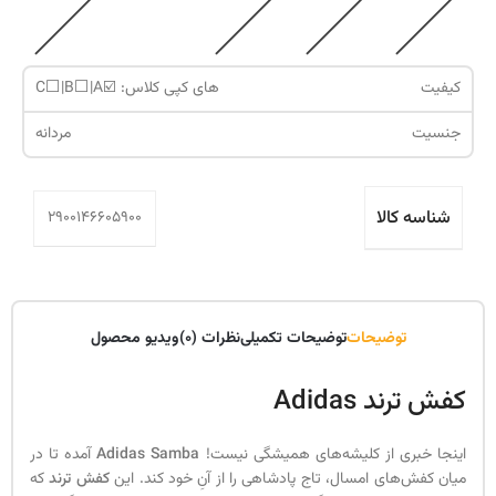
کیفیت
های کپی کلاس: ☑️C⬜️|B⬜️|A
جنسیت
مردانه
شناسه کالا
2900146605900
توضیحات
توضیحات تکمیلی
نظرات (0)
ویدیو محصول
کفش ترند
Adidas
اینجا خبری از کلیشه‌های همیشگی نیست!
Adidas Samba
آمده تا در
میان کفش‌های امسال، تاج پادشاهی را از آنِ خود کند. این
کفش ترند
که