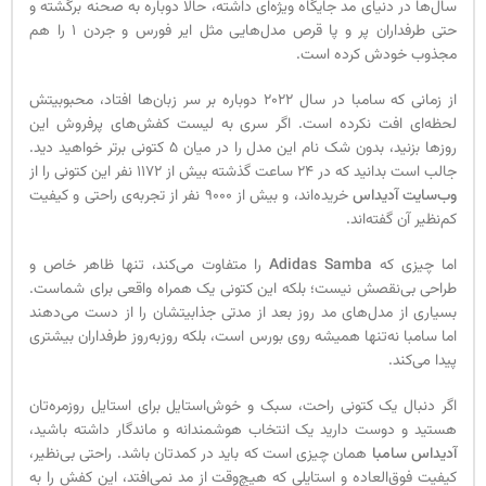
سال‌ها در دنیای مد جایگاه ویژه‌ای داشته، حالا دوباره به صحنه برگشته و
حتی طرفداران پر و پا قرص مدل‌هایی مثل ایر فورس و جردن 1 را هم
مجذوب خودش کرده است.
از زمانی که سامبا در سال 2022 دوباره بر سر زبان‌ها افتاد، محبوبیتش
لحظه‌ای افت نکرده است. اگر سری به لیست کفش‌های پرفروش این
روزها بزنید، بدون شک نام این مدل را در میان 5 کتونی برتر خواهید دید.
جالب است بدانید که در 24 ساعت گذشته بیش از 1172 نفر این کتونی را از
وب‌سایت آدیداس
خریده‌اند، و بیش از 9000 نفر از تجربه‌ی راحتی و کیفیت
کم‌نظیر آن گفته‌اند.
اما چیزی که
Adidas Samba
را متفاوت می‌کند، تنها ظاهر خاص و
طراحی بی‌نقصش نیست؛ بلکه این کتونی یک همراه واقعی برای شماست.
بسیاری از مدل‌های مد روز بعد از مدتی جذابیتشان را از دست می‌دهند
اما سامبا نه‌تنها همیشه روی بورس است، بلکه روزبه‌روز طرفداران بیشتری
پیدا می‌کند.
اگر دنبال یک کتونی راحت، سبک و خوش‌استایل برای استایل روزمره‌تان
هستید و دوست دارید یک انتخاب هوشمندانه و ماندگار داشته باشید،
آدیداس سامبا
همان چیزی است که باید در کمدتان باشد. راحتی بی‌نظیر،
کیفیت فوق‌العاده و استایلی که هیچ‌وقت از مد نمی‌افتد، این کفش را به