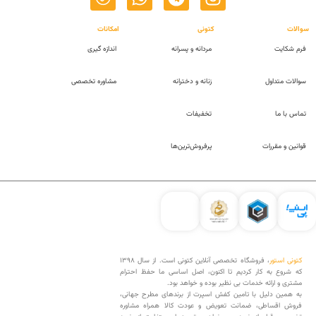
سوالات
کتونی
امکانات
فرم شکایت
مردانه و پسرانه
اندازه گیری
سوالات متداول
زنانه و دخترانه
مشاوره تخصصی
تماس با ما
تخفیفات
قوانین و مقررات
پرفروش‌ترین‌ها
کتونی استور
، فروشگاه تخصصی آنلاین کتونی است. از سال 1398
که شروع به کار کردیم تا اکنون، اصل اساسی ما حفظ احترام
مشتری و ارائه خدمات بی نظیر بوده و خواهد بود.
به همین دلیل با تامین کفش اسپرت از برندهای مطرح جهانی،
فروش اقساطی، ضمانت تعویض و عودت کالا همراه مشاوره