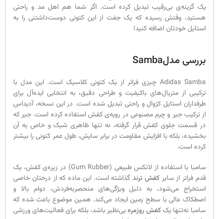
یک گزینه‌ی بی‌رقیب تبدیل کرده است. اگر شما هم اهل مد و راحتی
هستید، وقتش رسیده که یک جفت از این کتونی دوست‌داشتنی را به
استایل خودتان اضافه کنید!
بررسی مدل
Samba
Adidas Samba چیزی فراتر از یک کتونی کلاسیک است. این مدل با
ترکیبی از متریال‌های باکیفیت و طراحی دقیق، به انتخابی ایده‌آل برای
طرفداران استایل کژوال و راحتی تبدیل شده است. در این نسخه، آدیداس
از ترکیب جیر و چرم مصنوعی در رویه‌ی کفش استفاده کرده است. جیر که
در قسمت جلوی کفش قرار گرفته، نه تنها ظاهری شیک و خاص به آن
بخشیده، بلکه با افزایش مقاومت در برابر سایش، طول عمر کتونی را بیشتر
کرده است.
سامبا با استفاده از لاتکس طبیعی (Gum Rubber) در زیره‌ی کفش، یک
قدم فراتر از سایر
کفش ترند
گذاشته است. این ماده که از درختان خاصی
استخراج می‌شود، به دلیل ویژگی‌های منحصر‌به‌فردش، دوام بالا و
اصطکاک عالی با سطح زمین ایجاد می‌کند. همین موضوع باعث شده که
سامبا نه‌تنها یک
کفش روزمره
بی‌نظیر باشد، بلکه برای فعالیت‌های ورزشی