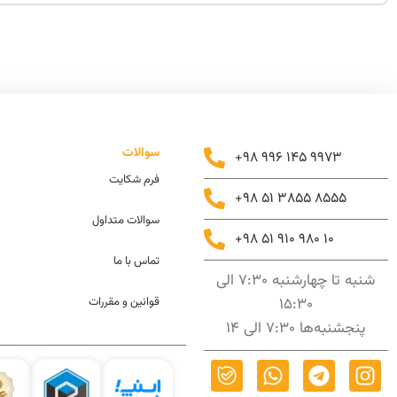
سوالات
+98 996 145 9973
فرم شکایت
+98 51 3855 8555
سوالات متداول
+98 51 910 980 10
تماس با ما
شنبه تا چهارشنبه 7:30 الی
15:30
قوانین و مقررات
پنجشنبه‌ها 7:30 الی 14