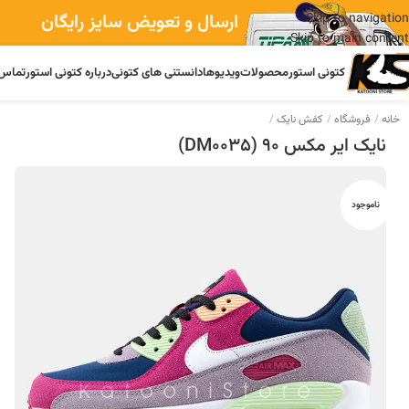
ارسال و تعویض سایز رایگان
Skip to navigation
Skip to main content
کتونی استور
محصولات
ویدیوها
دانستنی های کتونی
درباره کتونی استور
تماس 
خانه
فروشگاه
کفش نایک
نایک ایر مکس 90 (DM0035)
ناموجود