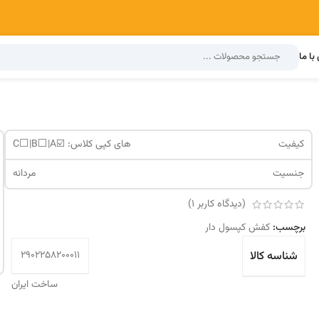
با ما
کیفیت
های کپی کلاس: ☑️C⬜️|B⬜️|A
جنسیت
مردانه
(دیدگاه کاربر
1
)
برچسب:
کفش کپسول دار
شناسه کالا
2902258200011
ساخت ایران