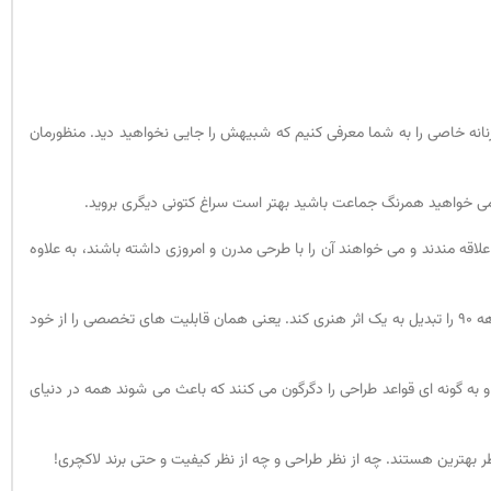
نانه خاصی را به شما معرفی کنیم که شبیهش را جایی نخواهید دید. منظورمان
ر می خواهید همرنگ جماعت باشید بهتر است سراغ کتونی دیگری بروید.
 چون خاصیت و ویژگی های این کتونی اجازه نمی دهد برای همه مناسب باشد. این کفش به چشم افرادی زیبا می آید که به مد دهه 90 آمریکا علاقه مندند و می خواهند آن را با طرحی مدرن و امروزی داشته باشند، به علاوه
است. هدف این کالکشن این بود که کتونی های مخصوص دویدن در دهه 90 را تبدیل به یک اثر هنری کند. یعنی همان قابلیت های تخصصی را از خود
مه در بالاترین درجه کیفی هستند و به گونه ای قواعد طراحی را دگرگون می کنند که باعث می شوند همه در دنیای
هترین هستند. چه از نظر طراحی و چه از نظر کیفیت و حتی برند لاکچری!