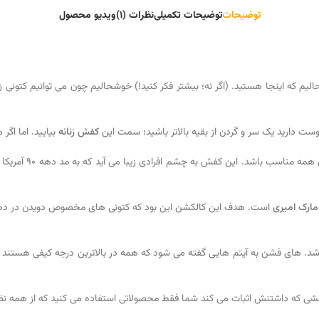
توضیحات
توضیحات تکمیلی
نظرات (1)
ویدیو محصول
 که اینجا هستید. (اگر نه؛ بیشتر فکر کنید!) خوشحالیم چون می توانیم کتونی ز
ست دارید یک سر و گردن از بقیه بالاتر باشید؛ سمت این
کفش زنانه
بیایید. اما اگ
شاید می پرسید چرا؛
مارک امیری
 تلاش های امیری در طراحی ام ای رانر این کتونی جز پوشاک High Fashion شد. های فشن به آیتم هایی گفته می شود که ه
ی که داشتنش اثبات می کند شما فقط محصولاتی استفاده می کنید که از همه نظر ب