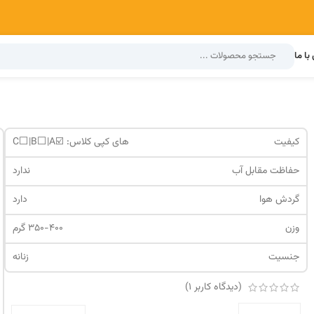
با ما
کیفیت
های کپی کلاس: ☑️C⬜️|B⬜️|A
حفاظت مقابل آب
ندارد
گردش هوا
دارد
وزن
350-400 گرم
جنسیت
زنانه
(دیدگاه کاربر
1
)