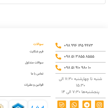
سوالات
+98 996 145 9973
فرم شکایت
+98 51 3855 8555
سوالات متداول
+98 51 910 980 10
تماس با ما
شنبه تا چهارشنبه 7:30 الی
15:30
قوانین و مقررات
پنجشنبه‌ها 7:30 الی 14