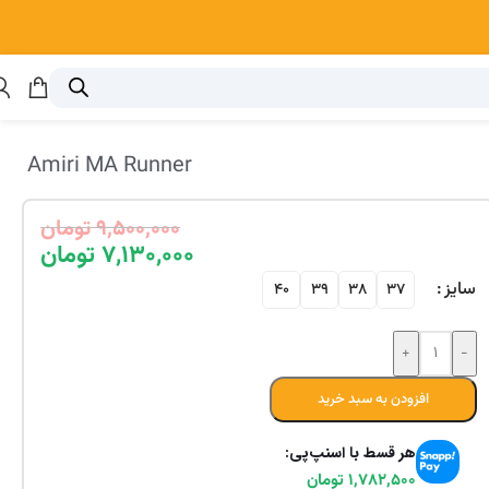
Amiri MA Runner
۹,۵۰۰,۰۰۰
تومان
۷,۱۳۰,۰۰۰
تومان
سایز
40
39
38
37
افزودن به سبد خرید
هر قسط با اسنپ‌پی:
۱,۷۸۲,۵۰۰
تومان