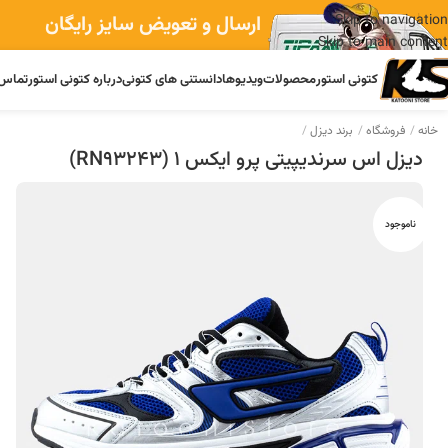
ارسال و تعویض سایز رایگان
Skip to navigation
Skip to main content
کتونی استور
محصولات
ویدیوها
دانستنی های کتونی
درباره کتونی استور
تماس 
خانه
فروشگاه
برند دیزل
دیزل اس سرندیپیتی پرو ایکس 1 (RN93243)
ناموجود