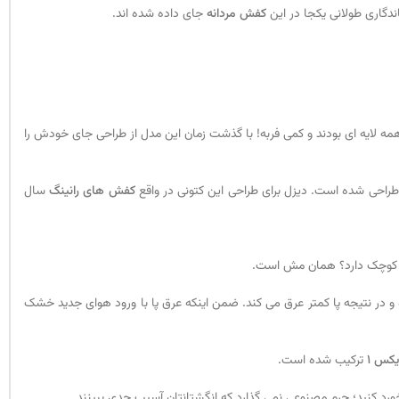
کفش مردانه
جای داده شده اند.
یای فشن، مرده ها هم می توانند روزی زنده شوند و دوباره طرفدار پیدا کنند. یکی از همین زنده شدن های دوباره در طراحی کتونی بود. کتونی های سال 2000 همه لایه ای بودند و کمی فربه! با گذشت زمان این مدل از طراحی جای خودش را
کفش های رانینگ
سال
 و در نتیجه پا کمتر عرق می کند. ضمن اینکه عرق پا با ورود هوای جدید خشک
یکس 1
ترکیب شده است.