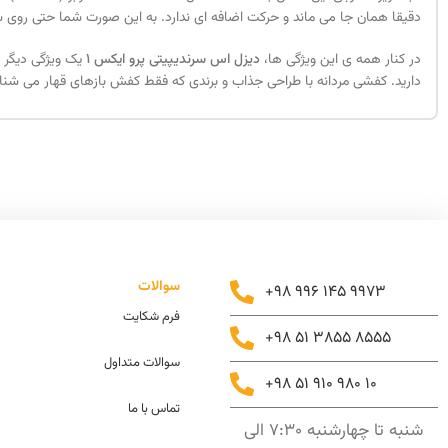
دقیقا همان جا می ماند و حرکت اضافه ای ندارد. به این صورت شما حتی روی سطو
در کنار همه ی این ویژگی ها،
دیزل اس سرندیپیتی پرو ایکس 1
یک ویژگی دیگر ه
دارید. کفشی مردانه با طراحی جذاب و برندی که فقط کفش بازهای قهار می شناسن
سوالات
+98 996 145 9973
فرم شکایت
+98 51 3855 8555
سوالات متداول
+98 51 910 980 10
تماس با ما
شنبه تا چهارشنبه 7:30 الی