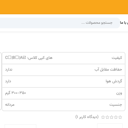
با ما
کیفیت
های کپی کلاس: ☑️C⬜️|B⬜️|A
حفاظت مقابل آب
ندارد
گردش هوا
دارد
وزن
300-350 گرم
جنسیت
مردانه
(دیدگاه کاربر
1
)