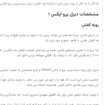
اما اگر تا به حال از برند دیزل خرید نداشته اید؛ کفش دیزل سرندیپیتی پرو ایکس 1 یک راه تضمین شده برای امتحان کردن این برند است. ظاهر خوب، کیفیت بالا و ماندگاری طولانی یکجا در ا
مشخصات دیزل پرو ایکس 1
رویه کفش
به کفش هایی با ظاهر جمع و جور تری داد.
اما دوباره با تغییر ترندهای فشن، همه ی برندهای صنعت کفش به بازآفرینی طراحی های سال 2000 روی آوردند. دیزل سرندیپیتی پرو ایکس 1 همسو با همین ترند طراحی شده است. د
2000 را مدنظرش قرار داد تا بتواند یک
کتانی مردانه
ترندی خلق کند.
دیزل برای رویه سرندیپیتی پرو از مش (Mesh) و چرم مصنوعی به صورت ترکیبی و لایه ای استفاده کرده است. آن قسمت های کفش که می بینید حالت پنجره های کوچک دارد؟ همان مش است.
خاصیت مش این است که هوا را از خودش عبور می دهد. با وجود تبادل هوا در کت
می شوند پس فضای داخل کتونی همیشه خشک می ماند.
با وجود اینکه حضور مش برای یک
کفش دویدن
ضروری است؛ اما ماندگاری و ام
وجود چرم مصنوعی هم باعث شده است که رویه لایه لایه باشد (مثل مدل های 2000) و هم کفش از پا در برابر آسیب های بیرونی مراقبت کند. یعنی اگر به جایی برخورد کنید؛ چرم مصنوعی نمی گذارد که انگشتانتان آسیب جدی ببینن