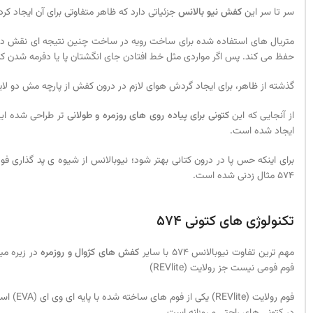
سر تا سر این
کفش نیو بالانس
جزئیاتی دارد که ظاهر متفاوتی برای آن ایجا
متریال های استفاده شده برای ساخت رویه در ساخت چنین نتیجه ای نقش دارند
حفظ می کند. پس اگر مواردی مثل خط افتادن جای انگشتان پا یا دفرمه شدن کتانی روی اعص
گذشته از ظاهر، برای ایجاد گردش هوای لازم در درون کفش از پارچه مش دو لایه
از آنجایی که این
کتونی برای پیاده روی های روزمره و طولانی
تر طراحی شده ای
ایجاد شده است.
574 مثال زدنی شده است.
تکنولوژی های کتونی 574
مهم ترین تفاوت نیوبالانس 574 با سایر
کفش های کژوال و روزمره
در زیره می
فوم فومی نیست جز رولایت (REVlite)
در کتونی های راحتی و روزانه است.