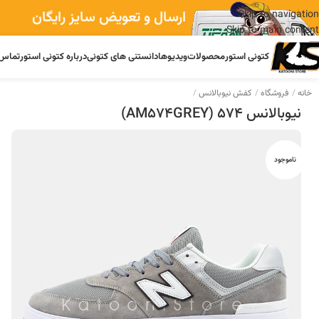
ارسال و تعویض سایز رایگان
Skip to navigation
Skip to main content
کتونی استور
محصولات
ویدیوها
دانستنی های کتونی
درباره کتونی استور
تماس 
خانه
فروشگاه
کفش نیوبالانس
نیوبالانس 574 (AM574GREY)
ناموجود