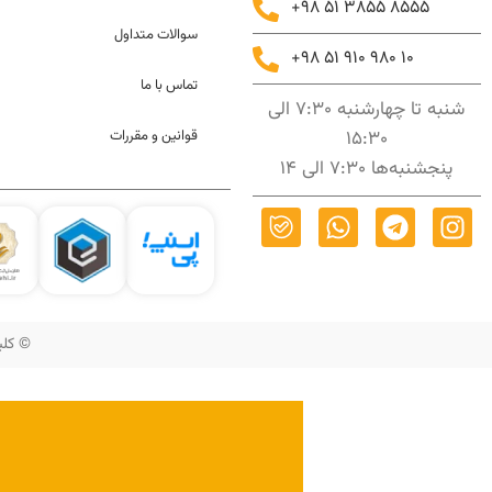
+98 51 3855 8555
سوالات متداول
+98 51 910 980 10
تماس با ما
شنبه تا چهارشنبه 7:30 الی
15:30
قوانین و مقررات
پنجشنبه‌ها 7:30 الی 14
© کلیه