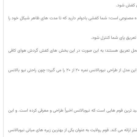
ن کفش شود.
شده مصنوعی است؛ شما کفشی بادوام دارید که تا مدت های ظاهر شیکل خود را
 تعریق پای شما کنترل شود.
که محل تعریق هستند؛ به این صورت در این بخش های کفش گردش هوای کافی
برای اینکه حس پا در درون کتانی بهتر شود؛ نیوبالانس از شیوه ی پد گذاری فوق العاده حرفه ای در دور تا دور مچ پا و درون کفش کار استفاده کرده است. واقعا این مدل از طراحی نیوبالانس نمره 20 از 20 را می گیرد؛ چون راحتی نیو بالانس
دید ترین فوم هایی است که نیوبالانس اخیراً طراحی و معرفی کرده است. و این
ته شده با پایه ای وی ای (EVA) است. تفاوت این فوم در این است که واکنش گرایی بالا و دوام را با 30 درصد سبکی بیشتر ارائه می کند. فوم رولایت به عنوان یکی از بهترین زیره های میانی نیوبالانس