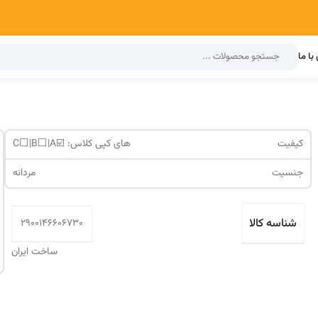
با ما
کیفیت
های کپی کلاس: ☑️C⬜️|B⬜️|A
جنسیت
مردانه
شناسه کالا
2900146606730
ساخت ایران