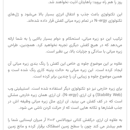
روز را هم راه بروید؛ پاهایتان اذیت نخواهند شد.
این تکنولوژی باعث جذب و انتقال انرژی بسیار بالا می‌شود و ژل‌های
تکنولوژی N-ergy در تمام زیره میانی کفش قرار داده شده‌اند.
ترکیب این دو زیره میانی، استحکام و دوام بسیار بالایی را به شما ارائه
می‌دهد که در هیچ کفش دیگری تجربه نخواهید کرد. همچنین، طراحی
زیره میانی با سادگی و جزئیات بالا، بی نظیر است.
علاوه بر این موضوع جلوه ی خاص این کفش را رنگ بندی زیره میانی آن
ایجاد کرده است. این زیره میانی به حالت پتینه کاری رنگ شده است و
همین موضوع جلوه و زیبایی آن را چندین برابر کرده است.
برای زیره خارجی نیز دو تکنولوژی دیگر استفاده شده است. استیبلیتی وب
(Stability Web) و ان ارژی (N-ergy). ان ارژی همان زیره خارجی مشکی
است که در کف کفش می بینید. ان ارژی مثل زیره میانی وظیفه اش در
جذب فشارها و تکانه هایی است که از حرکت کردن ناشی می شود.
به علاوه ان ارژی درکفش کتانی نیوبالانس 2002 آر میزان ایستایی شما را
هم بیشتر می کند چون با سطح زمین اصطکاک برقرار کرده و مانع زمین