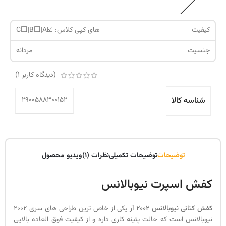
کیفیت
های کپی کلاس: ☑️C⬜️|B⬜️|A
جنسیت
مردانه
(دیدگاه کاربر
1
)
شناسه کالا
2900588300152
توضیحات
توضیحات تکمیلی
نظرات (1)
ویدیو محصول
کفش اسپرت نیوبالانس
کفش کتانی نیوبالانس 2002 آر
یکی از خاص ترین طراحی های سری 2002
نیوبالانس است که حالت پتینه کاری داره و از کیفیت فوق العاده بالایی