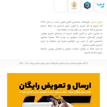
کتونی استور
، فروشگاه تخصصی آنلاین کتونی است. از سال 1398
که شروع به کار کردیم تا اکنون، اصل اساسی ما حفظ احترام
مشتری و ارائه خدمات بی نظیر بوده و خواهد بود.
به همین دلیل با تامین کفش اسپرت از برندهای مطرح جهانی،
فروش اقساطی، ضمانت تعویض و عودت کالا همراه مشاوره
تخصصی قبل از خرید می خواهیم تجربه ای متفاوت از خرید
اینترنتی کفش بسازیم.
به امید اینکه در ارتقای سلامت عمومی و افزایش پویایی جامعه
سهم داشته باشیم.
© کلیه حقوق و محتوای سایت متعلق به فروشگاه اینترنتی کتونی استور می‌باشد. 2018 – 2025