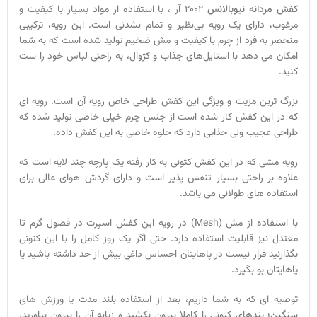
کفش مردانه نیوبالانس
2002 آر ، با استفاده از مواد بسیار با کیفیت و
مرغوب، دارای یک رویه بی‌نظیر و تمام نشدنی است. این رویه، ترکیبی
منحصر به فرد از چرم با کیفیت و مش ضخیم تولید شده است که به شما
امکان می‌ دهد با استایل‌های جذاب و کژوال، به راحتی لباس خود را ست
کنید.
بزرگ ترین مزیت و ویژگی این کفش طراحی خاص رویه آن است. رویه ای
که در این کفش کار شده است از جنس چرم خیلی خاصی تولید شده که
طراحی عجیب ولی جذابی دارد که جلوه خاصی به این کفش داده.
رویه مشی که در این کفش کتونی به کار رفته یک پارچه چند لایه است که
علاوه بر راحتی بسیار تنفس‌ پذیر است و دارای گردش هوای عالی برای
استفاده‌ های طولانی می‌ باشد.
با استفاده از مش (Mesh) در رویه این کفش اسپرت در فصول گرم تا
معتدل نیز قابلیت استفاده دارد. حتی اگر یک روز کامل را با این کتونی
بگذارنید قرار نیست در پاهایتان احساس داغی بیش از حد داشته باشید یا
پاهایتان بو بگیرد.
توصیه ای که به شما داریم، بعد از استفاده بلند مدت یا ورزش های
سنگین؛ بندهای کتونی را کاملا بیرون بکشید و زبانه آن را بیرون بیاورید.