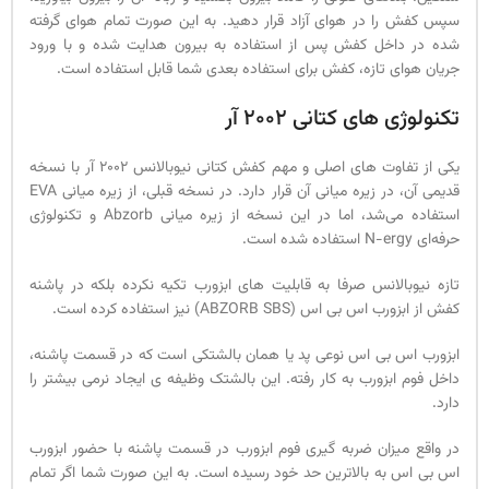
سپس کفش را در هوای آزاد قرار دهید. به این صورت تمام هوای گرفته
شده در داخل کفش پس از استفاده به بیرون هدایت شده و با ورود
جریان هوای تازه، کفش برای استفاده بعدی شما قابل استفاده است.
تکنولوژی های کتانی 2002 آر
یکی از تفاوت‌ های اصلی و مهم کفش کتانی نیوبالانس 2002 آر با نسخه
قدیمی آن، در زیره میانی آن قرار دارد. در نسخه قبلی، از زیره میانی EVA
استفاده می‌شد، اما در این نسخه از زیره میانی Abzorb و تکنولوژی
حرفه‌ای N-ergy استفاده شده است.
تازه نیوبالانس صرفا به قابلیت های ابزورب تکیه نکرده بلکه در پاشنه
کفش از ابزورب اس بی اس (ABZORB SBS) نیز استفاده کرده است.
ابزورب اس بی اس نوعی پد یا همان بالشتکی است که در قسمت پاشنه،
داخل فوم ابزورب به کار رفته. این بالشتک وظیفه ی ایجاد نرمی بیشتر را
دارد.
در واقع میزان ضربه گیری فوم ابزورب در قسمت پاشنه با حضور ابزورب
اس بی اس به بالاترین حد خود رسیده است. به این صورت شما اگر تمام