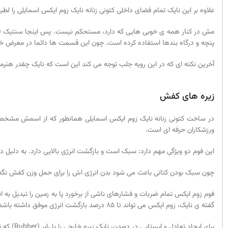
علاوه بر این نایک تمام فضای داخلی کتونی زنانه نایک زوم ایکس اسمایلی را لط
پنچه و درگاه بندها استفاده کرده است. چون این قسمت ها دائما در معرض 
آخرین نکته ای که در این رویه جلب توجه می کند این است که نایک چقدر هنرم
زیره های کفش
ورزشکاران حرفه ای است.
این فوم دو ویژگی مهم دارد: سبک است و بازگشت انرژی بالایی دارد. به دلیل د
چون سبک بودن کتانی باعث می شود بدن انرژی اش را برای حمل وزن کفش نگذارد
فوم زوم ایکس تمام ضربات و فشارهای ناشی از برخورد پا به زمین را تبدیل به 
گفته ی نایک، زوم ایکس می تواند تا 85 درصد بازگشت انرژی موفق داشته باشد.
برای ایجاد تعادل و ایستایی در دویدن، نایک زیره خارجی را با رابر (Rubber) که نوعی از پلاستیک می باشد، ساخته است. رابر با ایجاد اصطکاک بیشتر در هر گام باعث می شود هر چقدر هم که سرعت بگیرید، تعادلتان را از دست ندهید.