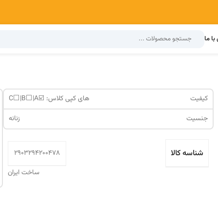
با ما
کیفیت
های کپی کلاس: ☑️C⬜️|B⬜️|A
جنسیت
زنانه
شناسه کالا
2903294200478
ساخت ایران