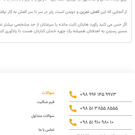
از آنجایی که این
کفش تمرین
و دویدن است، رابر در سر تا سر کفش به کار نرف
اگر حس می کنید رکورد هایتان ثابت مانده یا سرعتتان از حد مشخصی بیشتر ن
مسیر رسیدن به اهدفتان همیشه یک چهره خندان کنارتان هست تا یادآوری کند چ
سوالات
+98 996 145 9973
فرم شکایت
+98 51 3855 8555
سوالات متداول
+98 51 910 980 10
تماس با ما