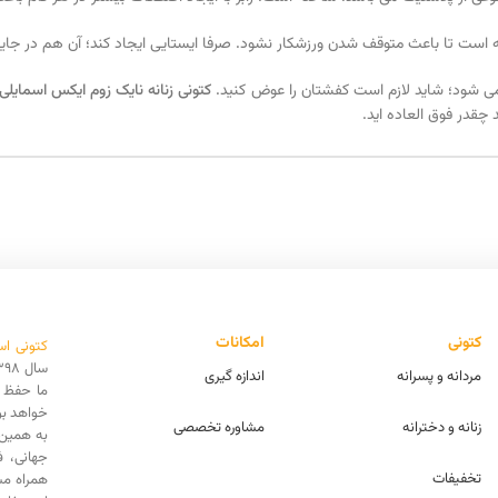
ته است تا باعث متوقف شدن ورزشکار نشود. صرفا ایستایی ایجاد کند؛ آن هم در جای
می شود؛ شاید لازم است کفشتان را عوض کنید.
کتونی زنانه نایک زوم ایکس اسمایلی
قدر فوق العاده اید.
کتونی
امکانات
کتونی اس
مردانه و پسرانه
اندازه گیری
ما حفظ ا
خواهد بو
زنانه و دخترانه
مشاوره تخصصی
به همین 
جهانی، 
تخفیفات
همراه مش