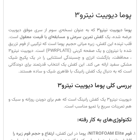
پوما دیوییت نیترو3
پوما دیوییت نیترو3
که به عنوان نسخه‌ی سوم از سری موفق دیوییت
عرضه شده، یک
کفش تمرین سرعتی و مسابقه‌ای با قیمت معقول
است.
قلب تپنده این کفش، زیره میانی حجیم پوما است که ترکیبی از فوم تزریق
شده با نیتروژن و یک صفحه کربنی (PWRPLATE) است. دیوییت نیترو۳
، محافظت، بازگشت انرژی و چسبندگی استثنایی را در یک پکیج شیک
مشکی سفید ارائه می کند. این کفش یک انتخاب قدرتمند برای دوندگانی
است که به دنبال یک کفش رانینگ با ظاهری شیک و ساده هستند.
بررسی کلی پوما دیوییت نیترو3
دیوییت نیترو3 یک کفش رانینگ است که هم برای دویدن روزانه و سبک و
هم تمرینات سریع یا تمپو مناسب است.
تکنولوژی‌های به کار رفته:
فوم NITROFOAM Elite:
پوما در این کفش،
ارتفاع و حجم فوم زیره را