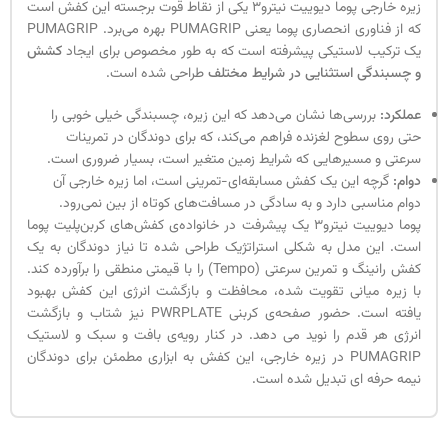
زیره خارجی پوما دیوییت نیترو3 یکی از نقاط قوت برجسته این کفش است
که از فناوری انحصاری پوما یعنی PUMAGRIP بهره می‌برد. PUMAGRIP
یک ترکیب لاستیکی پیشرفته است که به طور مخصوص برای ایجاد
کشش
و چسبندگی استثنایی در شرایط مختلف
طراحی شده است.
عملکرد:
بررسی‌ها نشان می‌دهد که این زیره، چسبندگی خیلی خوبی را
حتی روی سطوح لغزنده فراهم می‌کند، که برای دوندگان در تمرینات
سرعتی و مسیرهایی که شرایط زمین متغیر است، بسیار ضروری است.
دوام:
گرچه این یک کفش مسابقه‌ای-تمرینی است، اما زیره خارجی آن
دوام مناسبی دارد و به سادگی در مسافت‌های کوتاه از بین نمی‌رود.
پوما دیوییت نیترو3 یک پیشرفت در خانواده‌ی کفش‌های کربن‌پلیت پوما
است. این مدل به شکلی استراتژیک طراحی شده تا نیاز دوندگان به یک
کفش رانینگ و تمرین سرعتی (Tempo) را با قیمتی منطقی را برآورده کند.
با زیره میانی تقویت شده، محافظت و بازگشت انرژی این کفش بهبود
یافته است. حضور صفحه‌ی کربنی PWRPLATE نیز شتاب و بازگشت
انرژی هر قدم را نوید می دهد. در کنار رویه‌ی بافت و سبک و لاستیک
PUMAGRIP در زیره خارجی، این کفش به ابزاری مطمئن برای دوندگان
نیمه حرفه ای تبدیل شده است.