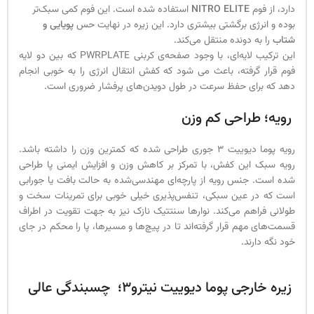
دارد، از فوم
NITRO ELITE
استفاده شده است. این فوم کمی سبک‌تر
بوده و انرژی برگشتی بیشتری دارد. این زیره در نهایت حس
پویایی و
شتاب
را به دونده منتقل می‌کند.
این ترکیب لایه‌ای، با وجود صفحه‌ی کربنی PWRPLATE که بین دو لایه
فوم قرار گرفته، باعث می شود که کفش انتقال انرژی را به خوبی انجام
دهد که برای حفظ سرعت در طول دویدن‌های پرفشار ضروری است.
رویه؛ طراحی کم وزن
رویه پوما دیوییت 3 جوری طراحی شده که کمترین وزن را داشته باشد.
رویه سبک این کفش، با تمرکز بر کاهش وزن و افزایش ایمنی پا طراحی
شده است. جنس رویه از پارچه‌ای مهندسی‌شده به حالت بافت یا جورابی
است که در عین سبکی، تنفس‌پذیری خیلی خوبی برای تمرینات سخت و
طولانی فراهم می‌کند. نوارها سنتتیک نازک نیز به جهت تقویت در اطراف
قسمت‌های مهم قرار گرفته‌اند تا در پیچ‌ها و مسیرها، پا را محکم در جای
خود نگه دارند.
زیره خارجی پوما دیوییت نیترو3؛ چسبندگی عالی