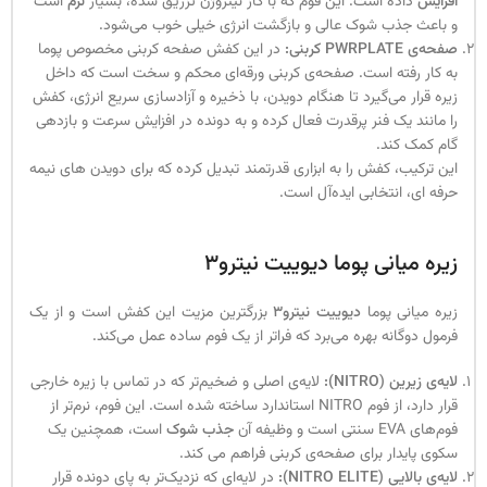
افزایش
داده است. این فوم که با گاز نیتروژن تزریق شده، بسیار
نرم
است
و باعث جذب شوک عالی و بازگشت انرژی خیلی خوب می‌شود.
صفحه‌ی PWRPLATE کربنی:
در این کفش صفحه کربنی مخصوص پوما
به کار رفته است. صفحه‌ی کربنی ورقه‌ای محکم و سخت است که داخل
زیره قرار می‌گیرد تا هنگام دویدن، با ذخیره و آزادسازی سریع انرژی، کفش
را مانند یک فنر پرقدرت فعال کرده و به دونده در افزایش سرعت و بازدهی
گام کمک کند.
این ترکیب، کفش را به ابزاری قدرتمند تبدیل کرده که برای دویدن های نیمه
حرفه ای، انتخابی ایده‌آل است.
زیره میانی پوما دیوییت نیترو3
زیره میانی پوما
دیوییت نیترو3
بزرگترین مزیت این کفش است و از یک
فرمول دوگانه بهره می‌برد که فراتر از یک فوم ساده عمل می‌کند.
لایه‌ی زیرین (NITRO):
لایه‌ی اصلی و ضخیم‌تر که در تماس با زیره خارجی
قرار دارد، از فوم NITRO استاندارد ساخته شده است. این فوم، نرم‌تر از
فوم‌های EVA سنتی است و وظیفه آن
جذب شوک
است، همچنین یک
سکوی پایدار برای صفحه‌ی کربنی فراهم می کند.
لایه‌ی بالایی (NITRO ELITE):
در لایه‌ای که نزدیک‌تر به پای دونده قرار