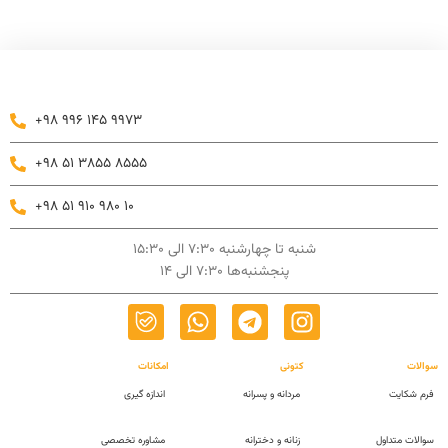
+98 996 145 9973
+98 51 3855 8555
+98 51 910 980 10
شنبه تا چهارشنبه 7:30 الی 15:30
پنجشنبه‌ها 7:30 الی 14
سوالات
کتونی
امکانات
فرم شکایت
مردانه و پسرانه
اندازه گیری
سوالات متداول
زنانه و دخترانه
مشاوره تخصصی