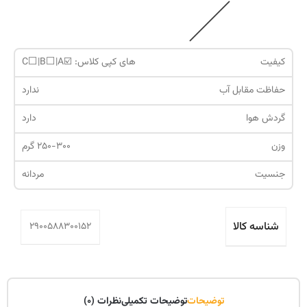
کیفیت
های کپی کلاس: ☑️C⬜️|B⬜️|A
حفاظت مقابل آب
ندارد
گردش هوا
دارد
وزن
250-300 گرم
جنسیت
مردانه
شناسه کالا
2900588300152
توضیحات
توضیحات تکمیلی
نظرات (0)