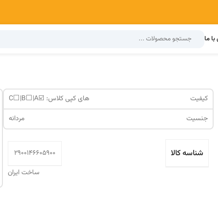
با ما
کیفیت
های کپی کلاس: ☑️C⬜️|B⬜️|A
جنسیت
مردانه
شناسه کالا
2900146605900
ساخت ایران