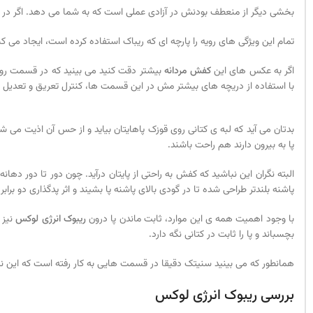
بخشی دیگر از منعطف بودنش در آزادی عملی است که به شما می دهد. اگر در با
تمام این ویژگی های رویه را پارچه ای که ریباک استفاده کرده است، ایجاد می کند که چیزی نیست جز مش (Mesh). گذشته از نرم و منعطف ب
اگر به عکس های این
کفش مردانه
بیشتر دقت کنید می بینید که در قسمت روی ان
با استفاده از دریچه های بیشتر مش در این قسمت ها، کنترل تعریق و تعدیل 
بدتان می آید که لبه ی کتانی روی قوزک پاهایتان بیاید و از حس آن اذیت م
پا به بیرون دارند هم راحت باشند.
البته نگران این نباشید که کفش به راحتی از پایتان درآید. چون دور تا دور ده
پاشنه بلندتر طراحی شده تا در گودی بالای پاشنه پا بشیند و اثر پدگذاری دو برابر
با وجود اهمیت همه ی این موارد، ثابت ماندن پا درون
ریبوک انرژی لوکس
بچسباند و پا را ثابت در کتانی نگه دارد.
همانطور که می بینید سنیتک دقیقا در قسمت هایی به کار رفته است که این نتیجه 
بررسی ریبوک انرژی لوکس