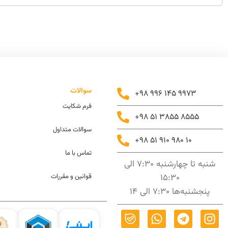
سوالات
+98 996 145 9973
فرم شکایت
+98 51 3855 8555
سوالات متداول
+98 51 910 980 10
تماس با ما
شنبه تا چهارشنبه 7:30 الی
15:30
قوانین و مقررات
پنجشنبه‌ها 7:30 الی 14