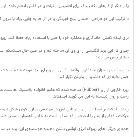
یکی دیگر از کارهایی که ریباک برای اطمینان از ثبات پا در کفش انجام داده، این 
با ترکیب این دو طراحی، احتمال پیچ خوردگی پا در اثر جا به جایی زیاد پا درو
برای اینکه کفش، ماندگاری و عملکرد خود را حتی با استفاده زیاد حفظ کند، ریبوک از ای وی ای (EVA) در سخت زیره میانی استفاده کرده است. ای وی ای نوعی فوم با ساختار شیمیایی است که م
چیزی که این برند انگلیسی از ای وی ای ساخته نرم و در عین حال مستحکم است که
بیشتر حس می کنید.
برای بالا بردن میزان ماندگاری، واکنش گرایی ای وی ای نیز تقویت شده است؛ 
حس اولیه ای که داشتید را برایتان تکرار کند.
زیره خارجی از رابر (Rubber) ساخته شده که عضو خانواده
راحت و روان نیست؛ به این می گویند اصطکاک.
ریباک با تکیه بر اصطکاک رابر و توانایی اش در مهندسی سازی کردن شکل زیره خ
حرکات ناگهانی از بغل یا انحرافاتی که ممکن است به خاطر ناهمواری مسیر داشته
همه ی ویژگی های
ریبوک انرژی لوکس
نشان دهنده هوشمندی این برند در س