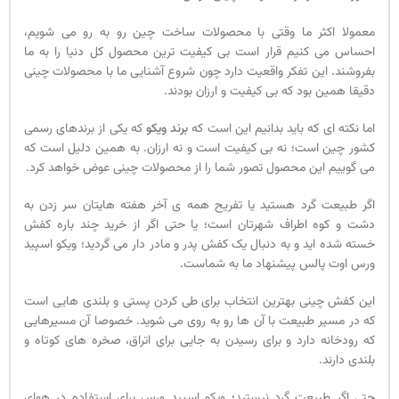
معمولا اکثر ما وقتی با محصولات ساخت چین رو به رو می شویم،
احساس می کنیم قرار است بی کیفیت ترین محصول کل دنیا را به ما
بفروشند. این تفکر واقعیت دارد چون شروع آشنایی ما با محصولات چینی
دقیقا همین بود که بی کیفیت و ارزان بودند.
اما نکته ای که باید بدانیم این است که
برند ویکو
که یکی از برندهای رسمی
کشور چین است؛ نه بی کیفیت است و نه ارزان. به همین دلیل است که
می گوییم این محصول تصور شما را از محصولات چینی عوض خواهد کرد.
اگر طبیعت گرد هستید یا تفریح همه ی آخر هفته هایتان سر زدن به
دشت و کوه اطراف شهرتان است؛ یا حتی اگر از خرید چند باره کفش
خسته شده اید و به دنبال یک کفش پدر و مادر دار می گردید؛ ویکو اسپید
ورس اوت پالس پیشنهاد ما به شماست.
این کفش چینی بهترین انتخاب برای طی کردن پستی و بلندی هایی است
که در مسیر طبیعت با آن ها رو به روی می شوید. خصوصا آن مسیرهایی
که رودخانه دارد و برای رسیدن به جایی برای اتراق، صخره های کوتاه و
بلندی دارند.
حتی اگر طبیعت گرد نیستید؛ ویکو اسپید ورس برای استفاده در هوای