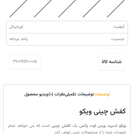
کیفیت
اورجینال
جنسیت
زنانه, مردانه
شناسه کالا
2901195900015
توضیحات
توضیحات تکمیلی
نظرات (0)
ویدیو محصول
کفش چینی ویکو
ویکو اسپید ورس اوت پالس
یک
کفش چینی
است که می خواهد تمام
تصورات شما را از محصولات چینی عوض کند.