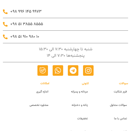
+98 996 145 9973
+98 51 3855 8555
+98 51 910 980 10
شنبه تا چهارشنبه 7:30 الی 15:30
پنجشنبه‌ها 7:30 الی 14
سوالات
کتونی
امکانات
فرم شکایت
مردانه و پسرانه
اندازه گیری
سوالات متداول
زنانه و دخترانه
مشاوره تخصصی
تماس با ما
تخفیفات