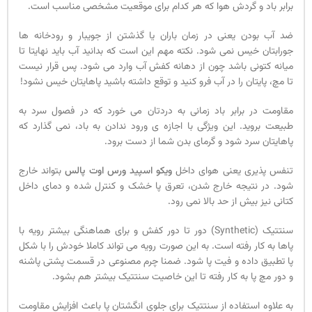
برابر باد و گردش هوا که هر کدام برای موقعیت مشخصی مناسب است.
ضد آب بودن یعنی در زمان باران یا گذشتن از جویبار و رودخانه ها
جورابتان خیس نمی شود. نکته مهم این است که بدانید آب باید نهایتا تا
میانه کتونی باشد چون از دهانه کفش آب وارد می شود. پس قرار نیست
تا مچ، پایتان را در آب فرو کنید و توقع داشته باشید پاهایتان خیس نشود!
مقاومت در برابر باد زمانی به دردتان می خورد که در فصول سرد به
طبیعت بروید. این ویژگی با اجازه ی ورود ندادن به باد، نمی گذارد که
پاهایتان سرد شود و گرمای بدن شما از دست برود.
تنفس پذیری یعنی هوای داخل
ویکو اسپید ورس اوت پالس
بتواند خارج
شود. در نتیجه خارج شدن، تعرق پا خشک و کنترل شده و دمای داخل
کتانی نیز بیش از حد بالا نمی رود.
سنتتیک (Synthetic) دور تا دور کفش و برای هماهنگی بیشتر رویه با
پاها به کار رفته است. به این صورت رویه می تواند کاملا خودش را با شکل
پا تطبیق داده و فیت پا شود. ضمنا چرم مصنوعی در قسمت پشتی پاشنه
و دور مچ پا به کار رفته تا این خاصیت سنتتیک بیشتر هم بشود.
به علاوه استفاده از سنتتیک برای جلوی انگشتان پا باعث افزایش مقاومت