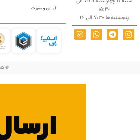
شنبه تا چهارشنبه 7:30 الی
15:30
قوانین و مقررات
پنجشنبه‌ها 7:30 الی 14
© کلیه