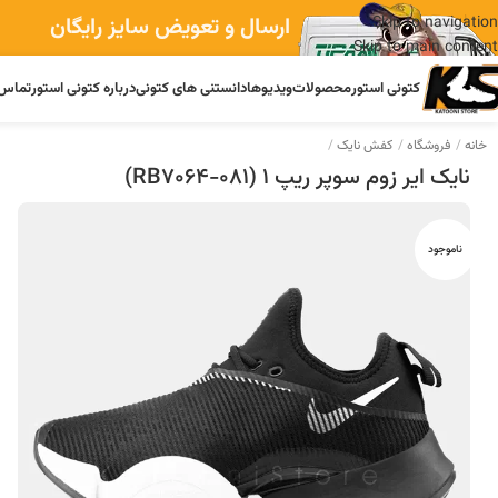
ارسال و تعویض سایز رایگان
Skip to navigation
Skip to main content
کتونی استور
محصولات
ویدیوها
دانستنی های کتونی
درباره کتونی استور
تماس 
خانه
فروشگاه
کفش نایک
نایک ایر زوم سوپر ریپ 1 (RB7064-081)
ناموجود