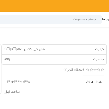
با ما
کیفیت
های کپی کلاس: ☑️C⬜️|B⬜️|A
جنسیت
زنانه
(دیدگاه کاربر
2
)
شناسه کالا
2903294200478
ساخت ایران