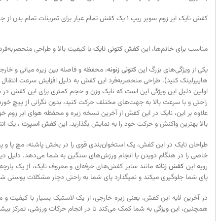
کفش نایک ایر زوم سوپر ریپ 1 یک کفش تمام عیار برای تمرینات تمام بدن از جمله کاردیو، تردمیل و پله است. با هر مدل و سبک تمرینی، این کفش کتونی نایک توانایی ارائه بهترین عملکرد را به شما دارد.
مناسب برای خانم‌ها، این
کفش کتونی نایک
با کیفیت بالا و طراحی منحصربه‌فرد
یکی از ویژگی‌های بزرگ این
کتونی زنونه
، محفظه و فاصله بین زیره میانی و خا
هایپرلینک کنید). طراحی منحصربه‌فرد این کفش به دلیل افزایش سرعت انتقال 
اولین دلیل این ویژگی این است که نایک وزن و حجم کمتری برای این کفش در نظ
راحتی و با سرعت بالا به جهت‌های مختلف حرکت کنید، بدون نگرانی از پیچ خورد
علاوه بر این، نایک در این کفش از آخرین نسخه زیره و محفظه هوای ایر زوم خود
بالا بهترین واکنش و حرکت خود را به نمایش بگذارید. این
کفش اسپرت
، یک انت
طراحان نایک در این کفش، یک استخوان‌بندی قوی را در بخش پاشنه، مچ پا و پنجه
خاصی را در هنگام دویدن یا انجام ورزش‌های سنگین به شما می‌دهد. دلیل دیگر
رویه این
کفش زنانه
مانند سایر کفش‌های حرفه‌ای و معروف نایک، از یک پارچ
پای شما جلوگیری میکند و نمیگذارد پای شما به راحتی دچار مشکلات پوستی شو
در آخرین لایه این کفش، یعنی زیره خارجی، از یک لاستیک بسیار با کیفیت و 
همچنین، این ویژگی به شما کمک می‌کند تا در انجام حرکات ورزشی، تمرکز بیشت