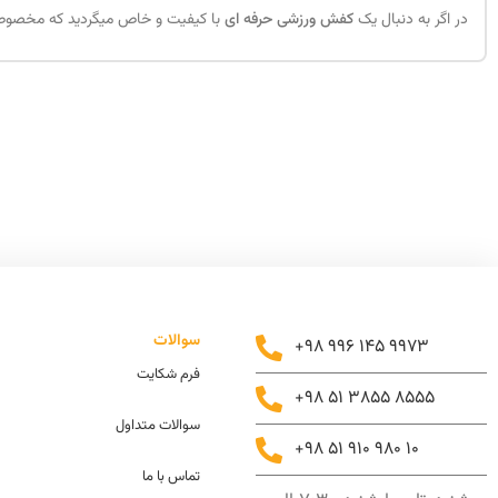
در اگر به دنبال یک
کفش ورزشی حرفه ای
با کیفیت و خاص میگردید که مخصوص ا
سوالات
+98 996 145 9973
فرم شکایت
+98 51 3855 8555
سوالات متداول
+98 51 910 980 10
تماس با ما