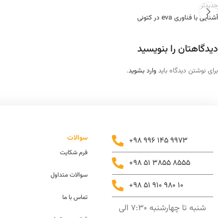
جدیدتر
آشنایی با فناوری eva در کتونی
دیدگاهتان را بنویسید
برای نوشتن دیدگاه باید
وارد بشوید
.
سوالات
+98 996 145 9973
فرم شکایت
+98 51 3855 8555
سوالات متداول
+98 51 910 980 10
تماس با ما
شنبه تا چهارشنبه 7:30 الی