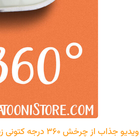
ویدیو جذاب از چرخش 360 درجه کتونی زد ایکس در 4 رنگ