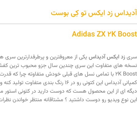
آدیداس زد ایکس تو کِی بوست
Adidas ZX 2K Boost
سری
زد ایکس آدیداس
یکی از معروفترین و پرطرفدارترین سری های کتونی در دنیاست و آدید
2K Boost با تمامی نسل های قبلی خودش متفاوته چرا که قدرت واقعی زیره Boost در این محصول خودش رو نشون میده و بینهایت راحت و رضایت بخشه ! 😍
دیگه ای از این محصول هست که دوست دارید در کتونی استور موج
این نوع ویدیو رو دوست داشتید ؟‌ مشتاقانه منتظر خواندن نظر