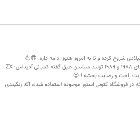
نسخه های متفاوت این سری چندین سال جزو محبوب ترین کفش های سال انتخاب شده مثل ZX 8000 و ZX 9000 که در سال های ۱۹۸۸ و ۱۹۸۹ تولید میشدن طبق گفته کمپانی آدیداس: ZX
 تولید کنه و در این ویدیویی که براتون تهیه کردیم از ۴ رنگبندی این محصول که در فروشگاه کتونی استور موجوده استفاده شده، اگه رنگبندی