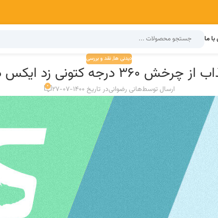
با ما
دیدنی ها
,
نقد و بررسی
360 درجه کتونی زد ایکس در 4 رنگ
0
ارسال توسط
هانی رضوانی
در تاریخ 1400-07-27