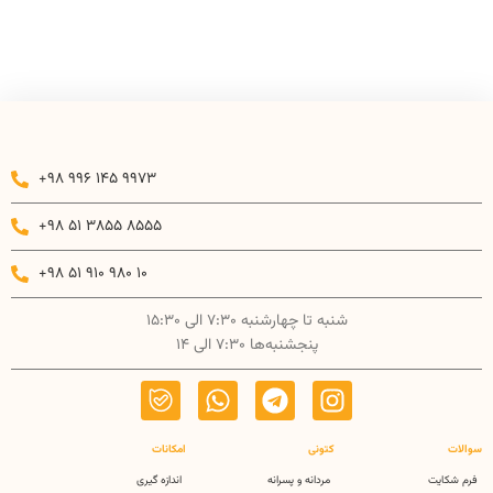
+98 996 145 9973
+98 51 3855 8555
+98 51 910 980 10
شنبه تا چهارشنبه 7:30 الی 15:30
پنجشنبه‌ها 7:30 الی 14
سوالات
کتونی
امکانات
فرم شکایت
مردانه و پسرانه
اندازه گیری