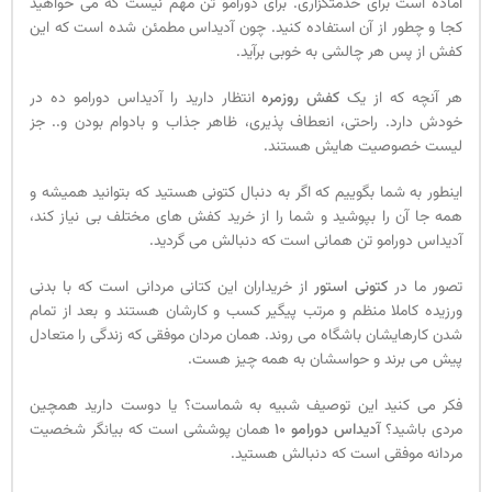
آماده است برای خدمتگزاری. برای دورامو تن مهم نیست که می خواهید
کجا و چطور از آن استفاده کنید. چون آدیداس مطمئن شده است که این
کفش از پس هر چالشی به خوبی برآید.
هر آنچه که از یک
کفش روزمره
انتظار دارید را آدیداس دورامو ده در
خودش دارد. راحتی، انعطاف پذیری، ظاهر جذاب و بادوام بودن و.. جز
لیست خصوصیت هایش هستند.
اینطور به شما بگوییم که اگر به دنبال کتونی هستید که بتوانید همیشه و
همه جا آن را بپوشید و شما را از خرید کفش های مختلف بی نیاز کند،
آدیداس دورامو تن همانی است که دنبالش می گردید.
تصور ما در
کتونی استور
از خریداران این کتانی مردانی است که با بدنی
ورزیده کاملا منظم و مرتب پیگیر کسب و کارشان هستند و بعد از تمام
شدن کارهایشان باشگاه می روند. همان مردان موفقی که زندگی را متعادل
پیش می برند و حواسشان به همه چیز هست.
فکر می کنید این توصیف شبیه به شماست؟ یا دوست دارید همچین
مردی باشید؟
آدیداس دورامو 10
همان پوششی است که بیانگر شخصیت
مردانه موفقی است که دنبالش هستید.