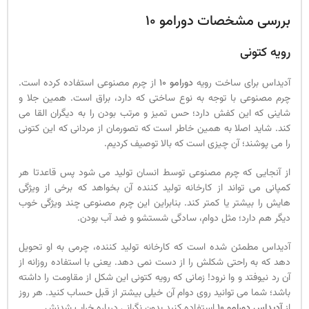
بررسی مشخصات دورامو 10
رویه کتونی
آدیداس برای ساخت رویه
دورامو 10
از چرم مصنوعی استفاده کرده است.
چرم مصنوعی با توجه به نوع ساختی که دارد، براق است. همین جلا و
شاینی که این کفش دارد؛ حس تمیز و مرتب بودن را به دیگران القا می
کند. شاید اصلا به همین خاطر است که تصورمان از مردانی که این کتونی
را می پوشند؛ آن چیزی است که بالا توصیف کردیم.
از آنجایی که چرم مصنوعی توسط انسان تولید می شود پس قاعدتا هر
کمپانی می تواند از کارخانه تولید کننده آن بخواهد که برخی از ویژگی
هایش را بیشتر یا کمتر کند. بنابراین این چرم مصنوعی چند ویژگی خوب
دیگر هم دارد؛ مثل دوام، سادگی شستشو و ضد آب بودن.
آدیداس مطمئن شده است که کارخانه تولید کننده، چرمی به او تحویل
دهد که به راحتی شکلش را از دست نمی دهد. یعنی با استفاده روزانه از
آن رد نیوفتد و وا نرود! زمانی که رویه کتونی این شکل از مقاومت را داشته
باشد؛ شما می توانید روی دوام آن خیلی بیشتر از قبل حساب کنید. هر روز
از
آدیداس دورامو 10
استفاده کنید بدون نگرانی درباره خراب شدنش.