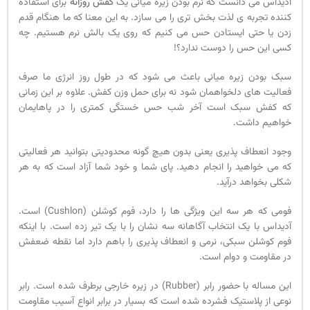
آدیداس می دانست که نرم بودن زیره میانی یک
کفش روزانه
برای استفاده
کننده تجربه ی لذت بخش تری را می سازد. به این معنا که ما هنگام قدم
زدن یا حتی ایستادن حس می کنیم که روی یک بالش نرم هستیم. چه
کسی این حس را دوست ندارد؟!
سبک بودن زیره میانی باعث می شود که در طول روز انرژی ما صرف
فعالیت های دلخواهمان شود نه برای حمل وزن کفش. علاوه بر این زمانی
که کفش سبک است آخر شب حس خستگی کمتری را در پاهایمان
خواهیم داشت.
وجود انعطاف پذیری یعنی بدون هیچ گونه محدودیتی بتوانید هر فعالیتی
که می خواهید را انجام دهید. پای شما و خود شما آزاد است که به هر
شکلی بخواهد درآید.
فومی که هر سه این ویژگی ها را دارد، فوم کوشلن (Cushlon) است.
آدیداس با یک انتخاب آگاهانه سه نشان را با یک تیر زده است. با اینکه
فوم کوشلن سبکی، نرمی و انعطاف پذیری را باهم دارد اما نقطه ضعفش
در مقاومت و دوام است.
این مساله با حضور رابر (Rubber) در زیره خارجی برطرف شده است. رابر
نوعی از پلاستیک فشرده شده است که بسیار در برابر انواع آسیب مقاومت