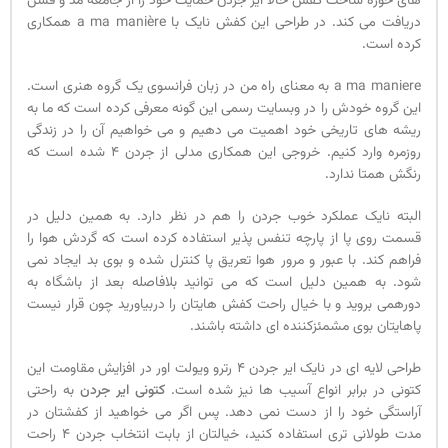
های حوزه ساخت کفش حالا ایر جردن حمایت خود را از جامعه مد و فشن
دریافت می کند. در طراحی این کفش نایک با a ma manière همکاری
کرده است.
a ma maniere به معنای راه من در زبان فرانسوی یک گروه هنری است.
این گروه خودش را در وبسایت رسمی این گونه معرفی کرده است که ما به
ریشه های تاریخی خود اهمیت می دهیم و می خواهیم آن را در زندگی
روزمره وارد کنیم. خروجی این همکاری مدلی از جردن 4 شده است که
رنگش همتا ندارد.
البته نایک عملکرد خوب جردن را هم در نظر دارد. به همین دلیل در
قسمت روی پا از پارچه تنفس پذیر استفاده کرده است که گردش هوا را
فراهم کند. با عبور و مرور هوا تعریق پا کنترل شده و بوی بد ایجاد نمی
شود. به همین دلیل است که می توانید بلافاصله بعد از باشگاه به
دورهمی بروید و با خیال راحت کفش هایتان را دربیاورید چون قرار نیست
پاهایتان بوی مشمئزکننده ای داشته باشند.
طراحی لایه ای در نایک ایر جردن 4 رترو ویولت اور در افزایش مقاومت این
کتونی در برابر انواع آسیب ها نیز شده است.
کتونی ایر جردن
به راحتی
آراستگی خود را از دست نمی دهد. پس اگر می خواهید از کفشتان در
مدت طولانی تری استفاده کنید، خیالتان از بابت انتخاب جردن 4 راحت