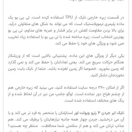
در قسمت زیره خارجی نایک از TPU استفاده کرده است. تی پی یو یک
ماده پلیمری ترموپلاستیک است که می تواند به شکل های متفاوتی درآید.
برای بالا بردن مقاومت کفش در برابر فشار و ضربه های مداوم، تی پی یو
بهترین انتخاب است. زیره ساخته شده با تی پی یو با استفاده زیاد تخریب
نمی شود و ویژگی های خود را حفظ می کند.
یکی دیگر از ویژگی های این ماده، پشتیبانی بالایی است که از ورزشکار
هنگام حرکات سریع می کند. یعنی تعادلتان را حفظ می کند و نمی گذارد
که زمین بخورید. خصوصا اگر زمین لغزنده باشد، حتما از نایک بابت زمین
نخوردنتان تشکر کنید.
اگر از امکان 360 درجه سایت استفاده کنید، می بینید که زیره خارجی هم
از چشم طراح دور نمانده است. لوگو جامپ من نیز در آن لحاظ شده و از
رنگ های مختلف استفاده شده است.
نایک ایر جردن 4 رترو ویولت اور
استایلتان را منحصر به فرد تر می کند و با
آن می درخشید. جردن چهار همه جانبه نیازهایتان را برطرف می کند. هم
جذاب ترتان می کند و هم از سلامتی شما محافظت. منتظر چه هستید؟