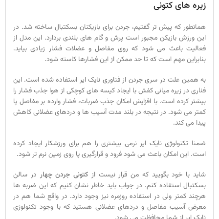
زیره های کتونی
همانطور که پیش تر گفتیم، جردن برای بازیکنان بسکتبال ساخته شد. در
این ورزش بازیکن مجبور است پرش و گام های بلندی بردارد. این مدل از
فعالیت باعث می شود که روی مفاصل و عضلات فشار زیادی بیاید.
بنابراین مهم است که تا حد ممکن از این فشارها کاسته شود.
به همین علت در سری جردن از فناوری نایک ایر استفاده شده است. این
فناری در زیره میانی کفش با ایجاد کیسه های کوچکی از هوا جذب فشار را
بیشتر کرده است. با افزایش امکان جذب ضربات، فشار وارده بر مفاصل پا
کمتر می شود. در نتیجه در بلند مدت آسیب ها و دردهای عضلانی کاهش
پیدا می کند.
ضمنا تکنولوژی نایک ایر نرمی بیشتری را هم برای ورزشکار ایجاد کرده
است. این امکان باعث می شود فرود و قرارگیری پا روی زمین نرم تر شود.
شاید با خود بگویید که من قرار نیست از
کتونی جردن چهار
در سالن
بسکتبال استفاده کنم. در جواب باید خاطر نشان کنیم که این ضربه ها
هرچند کمتر ولی در استفاده روزمره نیز وجود دارد. در واقع شما هم در
معرض آسیب مفاصل و دردهای عضلانی هستید که با وجود تکنولوژی
نایک ایر از شما محافظت می شود.