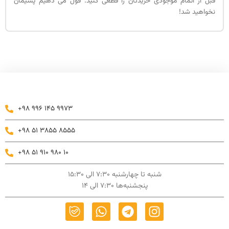
قبل از اتمام موجودی خریدتان را قطعی کنید. قول می دهیم پشیمان
نخواهید شد!
+98 996 145 9973
+98 51 3855 8555
+98 51 910 980 10
شنبه تا چهارشنبه 7:30 الی 15:30
پنجشنبه‌ها 7:30 الی 14