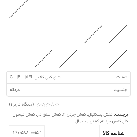
کیفیت
های کپی کلاس: ☑️C⬜️|B⬜️|A
جنسیت
مردانه
(دیدگاه کاربر
1
)
برچسب:
کفش بسکتبال
,
کفش جردن 4
,
کفش ساق دار
,
کفش کپسول
دار
,
کفش مردانه
,
کفش مینیمال
2900588300152
شناسه کالا