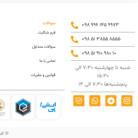
سوالات
+98 996 145 9973
فرم شکایت
+98 51 3855 8555
سوالات متداول
+98 51 910 980 10
تماس با ما
شنبه تا چهارشنبه 7:30 الی
15:30
قوانین و مقررات
پنجشنبه‌ها 7:30 الی 14
© کلیه