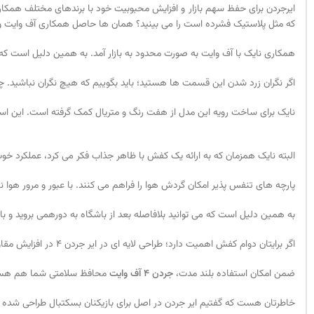
ایرجردن برای حفظ سهم بازار و افزایش محبوبیت خود با برندهای مختلف همکا
که مثل پلاستیک فشرده است را می بینید؟ همان ها حاصل همکاری آف وایت 
همکاری نایک با آف وایت به صورت محدود به بازار آمد. به همین دلیل است که
اگر نگران زرد شدن این قسمت ها هستید؛ باید بگوییم که هیچ نگران نباشید. 
نایک برای ساخت رویه این مدل از هفت رنگ و متریال کمک گرفته است. این اس
البته نایک همزمان که به ارائه یک کفش با ظاهر جذاب فکر می کرد، عملکرد خ
پارچه های تنفس پذیر امکان گردش هوا را فراهم می کنند. با عبور و مرور هوا 
به همین دلیل است که می توانید بلافاصله بعد از باشگاه به دورهمی بروید و با
اگر برایتان دوام کفش اهمیت دارد؛ طراحی لایه ای در ایر جردن 4 در افزایش مقاومت و محفوظ ماندن آراستگی موثر واقع شده است.
ضمن امکان استفاده بلند مدت،
جردن 4 آف وایت
محافظ سلامتی شما هم ه
خاطرتان هست که گفتیم ایر جردن در اصل برای بازیکنان بسکتبال طراحی شده ب