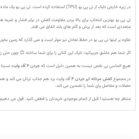
در زیره خارجی نایک از تی پی یو (TPU) استفاده کرده است. تی پی یو یک ماده پلیمری ترموپلاستیک است که می تواند به شکل های متفاوتی درآید.
تی پی یو بهترین انتخاب برای بالا بردن مقاومت کفش در برابر فشار و ضربه ه
متعددی است که بعد از پرش و گام های بلند اتفاق می افتد.
علاوه بر اینها تی پی یو در حفظ تعادل نیز موثر است و نمی گذارد که زمین بخور
اگر شما هم عاشق جزییاتید؛ نایک این کتانی را برای شما ساخته 😊 چون حتی
هیچ الماسی بی نقص نیست به همین دلیل است که
جردن 4 آف وایت
نسبتا و
در مجموع
کفش مردانه ایر جردن 4
آف وایت برد هم جذاب ترتان می کند و هم
عضلات و مفاصل پای شما را تضمین می کند.
منتظر چه هستید؟ قبل از اتمام موجودی خریدتان را قطعی کنید. قول می دهیم