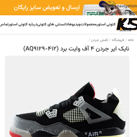
ارسال و تعویض سایز رایگان
Skip to navigation
Skip to main content
کتونی استور
محصولات
ویدیوها
دانستنی های کتونی
درباره کتونی استور
تماس 
خانه
فروشگاه
کفش جردن
نایک ایر جردن 4 آف وایت برد (AQ9129-412)