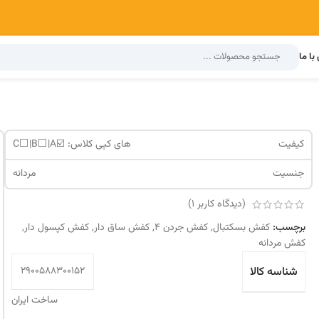
با ما
کیفیت
های کپی کلاس: ☑️C⬜️|B⬜️|A
جنسیت
مردانه
(دیدگاه کاربر
1
)
برچسب:
کفش بسکتبال
,
کفش جردن 4
,
کفش ساق دار
,
کفش کپسول دار
,
کفش مردانه
شناسه کالا
2900588300152
ساخت ایران