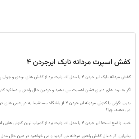
کفش اسپرت مردانه نایک ایرجردن 4
کفش مردانه
نایک ایر جردن 4 با مدل آف وایت برد از کفش های ترندی و جوان پسند و مناسب استفاده روزمره و در باشگاه است. ایرجردن از معروف ترین سری های
اگر به ترند های دنیای فشن اهمیت می دهید و درعین حال راحتی و عملکرد کتو
بدون نگرانی با
کتونی مردونه ایر جردن
4 از باشگاه مستقیما به دورهمی های دو
می دهند. چرا؟
خب، واضح است! ایر جردن 4 با مدل آف وایت برد از کمیاب ترین کتونی هایی است که می توانید بپوشید. با اینکه سری ایر جردن همه جا حضور دارد اما آف وایت برد از خاص ترین مدل های این سری است.
بنابراین اگر دنبال
کفش راحتی مردانه
می گردید و می خواهید در عین حال مدل ز