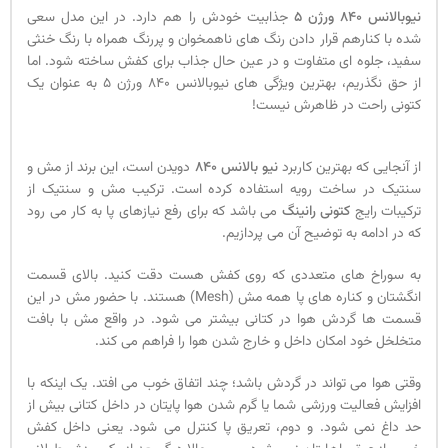
نیوبالانس 840
ورژن 5
جذابیت خودش را هم دارد. در این مدل سعی
شده با کنارهم قرار دادن رنگ های ناهمخوان و پررنگ همراه با رنگ خنثی
سفید، جلوه ای متفاوت و در عین حال جذاب برای کفش ساخته شود. اما
از حق نگذریم، بهترین ویژگی های نیوبالانس 840 ورژن 5 به عنوان یک
کتونی راحت در ظاهرش نیست!
از آنجایی که بهترین کاربرد
نیو بالانس 840
دویدن است، این برند از مش و
سنتیک در ساخت رویه استفاده کرده است. ترکیب مش و سنتیک از
ترکیبات رایج
کتونی رانینگ
می باشد که برای رفع نیازهای پا به کار می رود
که در ادامه به توضیح آن می پردازیم.
به سوراخ های متعددی که روی کفش هست دقت کنید. بالای قسمت
انگشتان و کناره های پا همه مش (Mesh) هستند. با حضور مش در این
قسمت ها گردش هوا در کتانی بیشتر می شود. در واقع مش با بافت
متخلخل خود امکان داخل و خارج شدن هوا را فراهم می کند.
وقتی هوا می تواند در گردش باشد؛ چند اتفاق خوب می افتد. یک اینکه با
افزایش فعالیت ورزشی شما یا گرم شدن هوا پایتان در داخل کتانی بیش از
حد داغ نمی شود. و دوم، تعریق پا کنترل می شود. یعنی داخل کفش