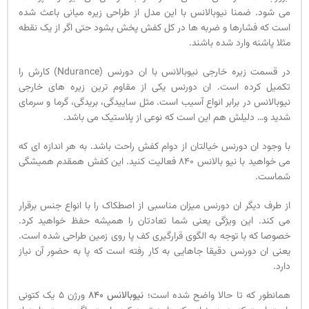
می شود. ضمنا نیوبالانس با این مدل از طراحی زیره میانی باعث شده
است که فشارها و ضربه ها در کل کفش پخش بشود حتی اگر از یک نقطه
مثلا پاشنه وارد شده باشند.
در قسمت زیره خارجی نیوبالانس با ان دورنس (Ndurance) کارش را
تکمیل کرده است. ان دورنس یکی از مقاوم ترین زیره های خارجی
نیوبالانس در برابر انواع آسیب است. مثل ساییدگی، بریدگی، گرما و سرمای
شدید و… دلیلش هم این است که نوعی از پلاستیک می باشد.
با وجود ان دورنس خیالتان از دوام کفش راحت باشد. به هر اندازه ای که
می خواهید با نیو بالانس 840 فعالیت کنید. این کفش همقدم همیشگی
شماست.
از طرف دیگر ان دورنس میزان مناسبی از اصطکاک را با انواع جنس برقرار
می کند. این ویژگی یعنی شما تعادتان را همیشه حفظ خواهید کرد.
خصوصا که با توجه به الگوی قرارگیری کف پا روی زمین طراحی شده است.
یعنی ان دورنس دقیقا جاهایی به کار رفته است که پا به حضور آن نیاز
دارد.
همانطور که تا حالا واضح شده است؛
نیوبالانس 840
ورژن 5 یک کتونی