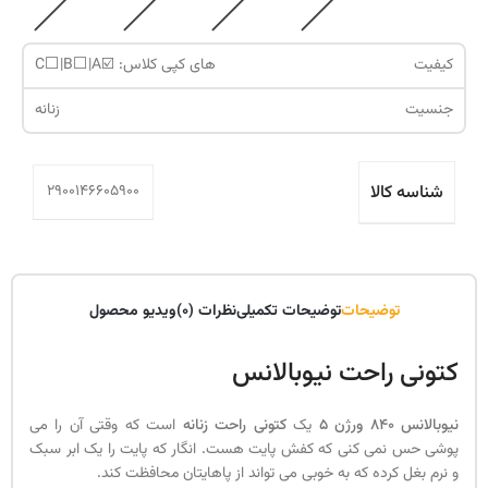
کیفیت
های کپی کلاس: ☑️C⬜️|B⬜️|A
جنسیت
زنانه
شناسه کالا
2900146605900
توضیحات
توضیحات تکمیلی
نظرات (0)
ویدیو محصول
کتونی راحت نیوبالانس
نیوبالانس 840 ورژن 5
یک
کتونی راحت زنانه
است که وقتی آن را می
پوشی حس نمی کنی که کفش پایت هست. انگار که پایت را یک ابر سبک
و نرم بغل کرده که به خوبی می تواند از پاهایتان محافظت کند.