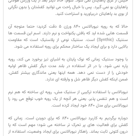
خیس از عرق پاهایتان نمی شود. سوم، حالا دیگر بعد از یک ورزش طولانی
پاهایتان بو نمی گیرد. پس با خیال راحت می توانید کفشتان را بدون نگرانی
از بوی بد پاهایتان دربیاورید و استراحت کنید.
حالا که به رویه نیوبالانس 840 ورژن 5 دقت کردید؛ حتما متوجه آن
قسمت هایی شده اید که بافتی یکنواخت و نرم دارند. اسم این قسمت ها
سنتیک (Synthic) است. سنتیک نوعی از پلاستیک است که مقاومت
بالایی دارد و برای ایجاد یک ساختار محکم برای رویه استفاده می شود.
با وجود سنتیک زمانی که نوک پایتان به اشیای تیز برخورد می کند، رویه
پاره نمی شود. یا در اثر استفاده در بلند مدت دیگر کفش ظاهر اولیه
خودش را از دست نمی دهد. همه اینها یعنی ماندگاری بیشتر کفش.
ضمن اینکه کفش دیگر ظاهر شل و وارفته ای ندارد.
نیوبالانس با استفاده ترکیبی از سنتیک مش، رویه ای ساخته که هم نرم
است و هم تنفس پذیر. یعنی هر آنچه از یک رویه خوب توقع می رود را
نیوبالانس برای مدل 840 خود ایجاد کرده است.
دوباره برگردیم به کاربرد نیوبالانس 840 که برای دویدن است. زمانی که
کفش برای فعالیت های پر تحرک تر ساخته می شود؛ مهم است که پا
درون کتونی ثابت بماند. راهکار نیوبالانس برای ایجاد وضعیت، استفاده از