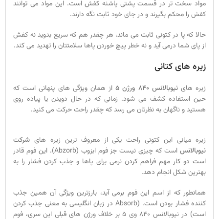
مواد سخت تر در قسمت پشتی پاشنه کفش است. این مواد می توانند
کفش را محکم بگیرند و در جای خود ثابت نگه دارند.
حالا که پا در کتونی ثابت می ماند، هر چقدر هم که سریع بدوید نه کفش
از پای شما درمی آید و نه خطر پیچ خوردن پاها سلامتتان را تهدید می کند.
زیره های کتانی
زیره های
نیوبالانس 840 ورژن 5
از همان ویژگی های پنهانی است که
حین استفاده کشف می شود. زمانی که در حال دویدن یا پیاده روی
هستید و ناگهان به نظرتان می رسد که چقدر راحت حرکت می کنید.
زیره میانی این کتونی راحت یکی از معروف ترین زیره های
شرکت
نیوبالانس
است که چیزی نیست جز فوم ابزوب (Abzorb). این فوم قادر
است دو کار مهم فراهم کردن نرمی برای پاها و جذب کردن فشار را به
بهترین شکل انجام دهد.
همانطور که از اسم این فوم برمی آید، بارزترین ویژگی آن همین جذب
کننده فشار بودن است. (Absorb در زبان انگلیسی به معنی جذب کردن
است) در نیوبالانس 840 وی 5 بر خلاف ورژن های قبلی این سری، فوم