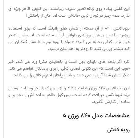
این
کفش پیاده روی زنانه
تعبیر سیرت زیباست. این کتونی ظاهر ویژه ای
ندارد. همه چیز در نرمال ترین حالتش است اما امان از باطنش!
نیوبالانس 840 از آن دسته از کفش های رانینگ است که برای استفاده
روزمره و قدم زدن های روزانه ی طولانی فوق العاده است. انسجامی که در
عین نرمی کتانی تجربه می کنید؛ همراه با رویه نرم و لطیفش کمکتان می
کند بیشتر ورزش کنید تا زودتر به اهدافتان برسید.
تازه اگر پنجه های پایتان پهن است یا پاهایتان مکررا ورم می کند، خبر
خوب این است که این کتونی فضای کافی را برای پاهایتان فراهم می کند.
دیگر کفش شما آزارتان نمی دهد و شکل پایتان احترام کافی را می گذارد.
این نیوبالانس 840 ورژن 5 امتیاز 4.2 را از سوی کابران در وبسایت رسمی
برند نیوبالانس
دریافت کرده است. پس گول ظاهر ساده اش را نخورید و
ساده از کنارش نگذرید.
مشخصات مدل 840 ورژن 5
رویه کفش