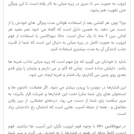
ابزوب به صورت سر تا سری در زیره میانی به کار رفته است تا این ویژگی
حتی تقویت هم بشود.
چرا؟ چون هر کفشی بعد از استفاده طولانی مدت ویژگی های خودش را از
دست می دهد. به همین دلیل است که گفته می شود عمر مفید هر
کتانی بین 6 ماه تا یک سال است. حالا نیوبالانس با استفاده از فوم
ابزورب به صورت کامل در زیره میانی به دنبال این است که شما از قدرت
جذب کنندگی آن به مدت بیشتری استفاده کنید.
شاید با خودتان می گویید که چرا مهم است که زیره میانی جاذب ضربه ها
باشد. دلیلش ساده است. زمانی که گام بر می داریم و پایمان را برای قدم
بعدی روی زمین می گذاریم؛ یک فشار و ضربه ایجاد می شود.
این فشارها در دویدن یا پریدن بیشتر می شود. اگر عضلات، تاندون ها و
استخوان های پای شما مکررا تحت این فشارها و ضربات قرار بگیرند؛ به
مرور سلامت پای شما از دست می رود. دردهای عضلانی، از بین رفتن
مفاصل و.. همه از جمله آسیب هایی است که احتمال رخ دادنشان زیاد
است.
در
نیوبالانس 840
با وجود فوم ابزورب نگران این آسیب ها نباشید. فوم
ابزورب کاملا حرفه ای همه ی فشارها را به خودش می گیرد و سپر شما