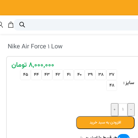
Nike Air Force 1 Low
۸,۰۰۰,۰۰۰
تومان
45
44
43
42
41
40
39
38
37
سایز
48
افزودن به سبد خرید
هر قسط با اسنپ‌پی: