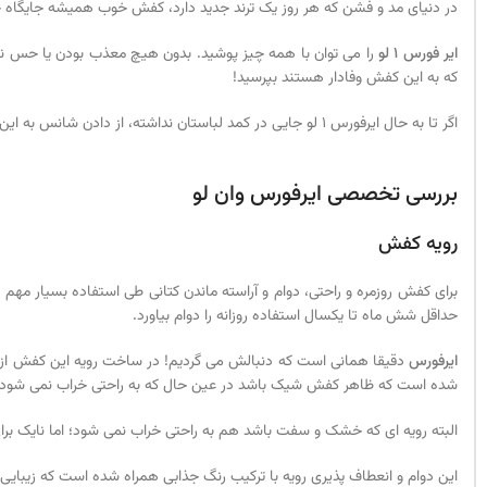
در دنیای مد و فشن که هر روز یک ترند جدید دارد، کفش خوب همیشه جایگاه خو
ایر فورس 1 لو
را می توان با همه چیز پوشید. بدون هیچ معذب بودن یا حس نارا
که به این کفش وفادار هستند بپرسید!
اگر تا به حال ایرفورس 1 لو جایی در کمد لباستان نداشته، از دادن شانس به این مدل پشیمان نمی شوید. ما تضمین می کنیم که فقط با یک بار خریدن این کتانی، عاشقش می شوید خصوصا اگر دنبال آیتمی ماندگار و همیشه مد هستید.
بررسی تخصصی ایرفورس وان لو
رویه کفش
برای کفش روزمره و راحتی، دوام و آراسته ماندن کتانی طی استفاده بسیار م
حداقل شش ماه تا یکسال استفاده روزانه را دوام بیاورد.
ایرفورس
شده است که ظاهر کفش شیک باشد در عین حال که به راحتی خراب نمی شود. یعنی
البته رویه ای که خشک و سفت باشد هم به راحتی خراب نمی شود؛ اما نایک بر
این دوام و انعطاف پذیری رویه با ترکیب رنگ جذابی همراه شده است که زیبایی