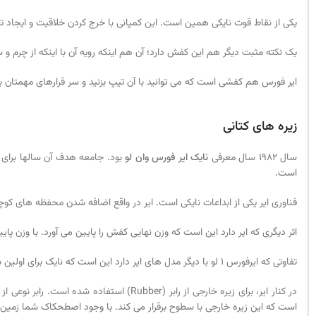
یکی از نقاط قوت نایکی همین است. این کمپانی با خرج کردن خلاقیت و ایجاد ت
یک نکته مثبت دیگر هم این کفش دارد؛ آن هم اینکه رویه آن با اینکه از چرم و 
ایر فورس هم کفشی است که می توانید با آن تیپ بزنید و سر قرارهای مهمتان بر
زیره های کتانی
سال 1982 سال معرفی
نایک ایر فورس وان لو
است.
فناوری ایر یکی از ابداعات نایکی است. ایر در واقع اضافه شدن محفظه های کوچک
اثر دیگری که ایر دارد این است که وزن نهایی کفش را پایین می آورد. با وزن پای
تفاوتی که ایرفورس 1 لو با دیگر مدل های ایر دارد این است که نایک برای اولین بار در زیره میانی این کفش ایر را به صورت یک سره به کار برد. با این کار قابلیت های ایر تقویت شد.
در کنار ایر، برای زیره خارجی از رابر (r
است که این زیره خارجی با سطوح برقرار می کند. با وجود اصطحکاک شما زمین ن