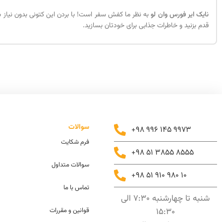
نایک ایر فورس وان لو
به نظر ما کفش سفر است! با بردن این کتونی بدون نیاز 
قدم بزنید و خاطرات جذابی برای خودتان بسازید.
سوالات
+98 996 145 9973
فرم شکایت
+98 51 3855 8555
سوالات متداول
+98 51 910 980 10
تماس با ما
شنبه تا چهارشنبه 7:30 الی
15:30
قوانین و مقررات