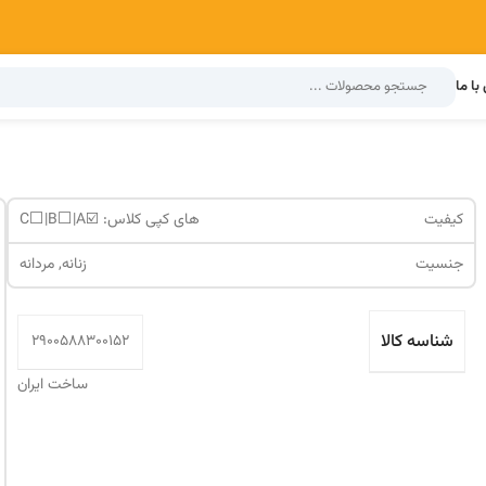
با ما
کیفیت
های کپی کلاس: ☑️C⬜️|B⬜️|A
جنسیت
زنانه, مردانه
شناسه کالا
2900588300152
ساخت ایران