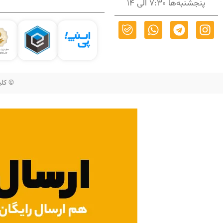
پنجشنبه‌ها 7:30 الی 14
© کلیه