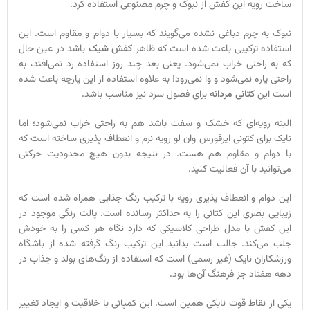
ساخت رویه این کفش از نبوک و چرم مصنوعی استفاده کرد.
نبوک به چرم دباغی نشده می‌گویند که بسیار با دوام و مقاوم است. این
استفاده ترکیبی باعث شده است که ظاهر
کفش شیک
باشد در عین حال
که به راحتی خراب نمی‌شود. یعنی بعد چند روز استفاده رد نمی‌افتد، به
راحتی پاره نمی‌شود و وا نمی‌رود! به علاوه استفاده از این پارچه باعث شده
است این
کتانی مردانه
برای فصول سرد نیز مناسب باشد.
البته رویه‌ای که خشک و سفت باشد هم به راحتی خراب نمی‌شود؛ اما
نایک برای کتونی ایرفورس وان لو رویه نرم و انعطاف پذیری ساخته است که
با دوام و مقاوم هم هست. در نتیجه بدون هیچ محدودیت حرکتی
می‌توانید با آن فعالیت کنید.
این دوام و انعطاف پذیری رویه با ترکیب رنگ جذابی همراه شده است که
زیبایی بصری این کتانی را به حداکثر رسانده است. پالت رنگی موجود در
این کفش با مدل طراحی کلاسیکی که دارد نگاه هر کسی را به خودش
جلب می‌کند. جالب است بدانید این ترکیب رنگ گرفته شده از باشگاه
ورزشکاران نایک (غیر رسمی) است که استفاده از رنگ‌های بولد و جذاب در
دهه هفتاد جز فرهنگ آن‌ها بود.
یکی از نقاط قوت نایکی همین است. این کمپانی با خلاقیت و ایجاد تغییر