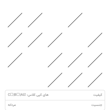
کیفیت
های کپی کلاس: ☑️C⬜️|B⬜️|A
جنسیت
مردانه