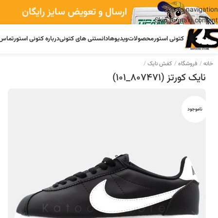
ارسال و تعویض سایز رایگان
Skip to navigation
Skip to main content
کتونی استور
محصولات
ویدیوها
دانستنی های کتونی
درباره کتونی استور
تماس 
خانه
فروشگاه
کفش نایک
نایک کورتز (807471_101)
ناموجود