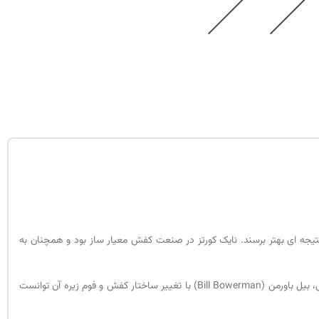
 نتیجه ای بهتر برسند. نایک کورتز در صنعت کفش معیار ساز بود و همچنان به
به اندازه کافی سبک و راحت نبودند. به هیمن دلیل هم­بنیانگذار کمپانی نایکی، بیل باورمن (Bill Bowerman) با تغییر ساختار کفش و فوم زیره آن توانست