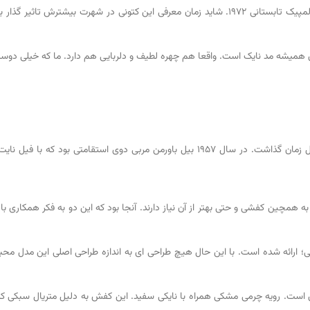
کورتز در سال 1972 معرفی شد؛ دقیقا در بالاترین میزان حساسیت بازی های المپیک تابستانی 1972. شاید 
 های همیشه مد نایک است. واقعا هم چهره لطیف و دلربایی هم دارد. ما که خیلی دو
ها به همچین کفشی و حتی بهتر از آن نیاز دارند. آنجا بود که این دو به فکر همکاری
ن کتانی؛ ارائه شده است. با این حال هیچ طراحی ای به اندازه طراحی اصلی این مدل
ت. رویه چرمی مشکی همراه با نایکی سفید. این کفش به دلیل متریال سبکی که د