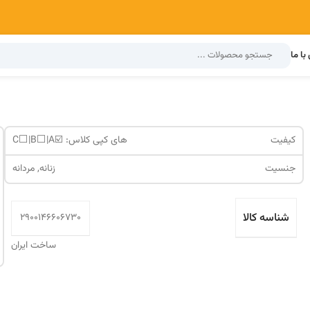
با ما
کیفیت
های کپی کلاس: ☑️C⬜️|B⬜️|A
جنسیت
زنانه, مردانه
شناسه کالا
2900146606730
ساخت ایران