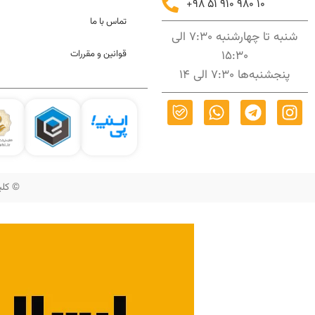
+98 51 910 980 10
تماس با ما
شنبه تا چهارشنبه 7:30 الی
15:30
قوانین و مقررات
پنجشنبه‌ها 7:30 الی 14
© کلیه