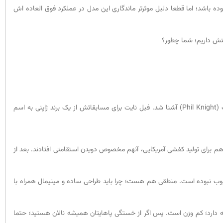
زمان معرفی این کتونی در شهرت بیشترش تاثیر گذار بوده باشد؛ اما قطعا دلیل موثرتر ماندگاری این مدل در عملکرد فوق العاده اش
ستش داریم؛ شما چطور؟
شاید باورش برایتان سخت باشد که بیل باورمن برای طراحی نایک کورتز 15 سال زمان گذاشت. در سال 1957 بیل باورمن مربی دوی استقامتی بود که با فیل نایت (Phil Knight) آشنا شد. فیل نایت برای مسابقاتش از یک برند ژاپنی به اسم
 باهم برای تولید کفشی آمریکایی، آنهم مخصوص دویدن استقامتی افتادند. بعد از
 محبوب نبوده است. منطقی هم هست؛ چرا باید طراحی ساده و مینیمال همراه با
ارد؛ کم وزن است. پس اگر از خستگی پاهایتان همیشه نالان هستید؛ حتما