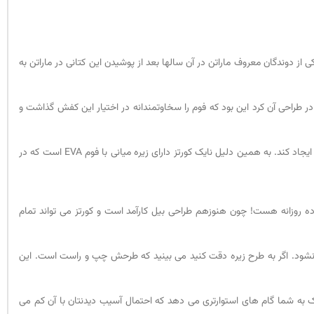
از دوندگان معروف ماراتن در آن سالها بعد از پوشیدن این کتانی در ماراتن به
در طراحی آن کرد این بود که فوم را سخاوتمندانه در اختیار این کفش گذاشت و
بیل طی سالها آزمایش فهمیده بود که اگر زیره میانی را قطورتر کند و آن را هماهنگ با الگوی قرارگیری پا روی زمین کند؛ می تواند نرم بودن و راحتی کتانی را همزمان ایجاد کند. به همین دلیل نایک کورتز دارای زیره میانی با فوم EVA است که در
اده روزانه هست! چون هنوزهم طراحی بیل کارآمد است و کورتز می تواند تمام
اییده نشود. اگر به طرح زیره دقت کنید می بینید که طرحش چپ و راست است. این
ک به شما گام های استوارتری می دهد که احتمال آسیب دیدنتان با آن کم می