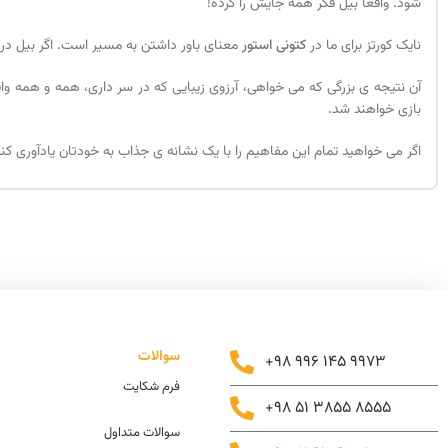
شود. واقعا بیل فکر همه جایش را کرده!
نایک کورتز برای ما در
کتونی استور
معنای باور داشتن به مسیر است. اگر بیل در آن 15 سال ناامید می شد؛ نایک یکی از بزرگترین موفقیت های تجاری و جهانی اش را از د
آن نتیجه ی بزرگی که می خواهی، آرزوی زیبایی که در سر داری، همه و همه واق
بازی خواهند شد.
اگر می خواهید تمام این مفاهیم را با یک نشانه ی جذاب به خودتان یادآوری کنید
سوالات
+98 996 145 9973
فرم شکایت
+98 51 3855 8555
سوالات متداول